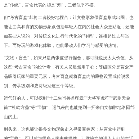
是“传统”，盲盒代表的却是“潮”，二者似乎不搭。
但“考古盲盒”却将二者较好地捏合：让文物形象借盲盒形式出圈，也
能让曲高和寡的文物形象跟包括年轻人在内的社会大众更贴近，还能
如某些人说的，对传统文化进行时代化的“转码”，连接起过去与当
下。而好玩的游戏化体验，也能带动人们学习与感受的热情。
“文物＋盲盒”，如果只是两张皮强行捏合，那可能也没太大价值。从
这些“考古盲盒”的设计看，有关人员显然用了心：等级区分是盲盒产
品吸引玩家的重要元素，考古盲盒就将盲盒内的藏物设置成传说级
别、传承级别和史诗级别这三个等级。
运气好的人，可以挖到“十二生肖兽首印章”“大将军虎符”“武则天金
简”“杜岭方鼎”等“宝物”，运气差的也能挖到一抔来自文物胜地洛阳邙
山的土。
到头来，这也能让很多文物形象走入寻常百姓家：从盲盒中得到
的“宝物”，可以成为很多人家中的摆件，让微缩文物进入人们的生活