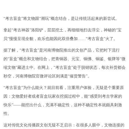
“考古盲盒”将文物跟“潮玩”概念结合，是让传统活起来的新尝试。
拿起“考古神器”洛阳铲，层层挖土，再细细地扫去浮尘，神秘的“宝
贝”慢慢呈现全貌，欢乐也能因此双倍叠加……“考古盲盒”火了。
据了解，“考古盲盒”是河南博物院推出的文创产品，它把时下流行
的“盲盒”概念和文物结合，把青铜器、元宝、铜佛、铜鉴、银牌等“微
缩文物”藏进土中。在网上，“考古盲盒”处于脱销状态，每次补货都会
秒空，河南博物院官微评论区则满是“催货警告”。
“考古盲盒”为什么能火？就目前看，注重用户体验，无疑是个重要原
因：文物爱好者或者盲盒玩家在挖掘过程中，能“感受到考古学家的
快乐”——能挖出什么，充满不确定性，这种不确定性本就颇具刺激
性。
这对传统文化传播跟文创无疑不乏启示：在很多人眼中，文物连接的