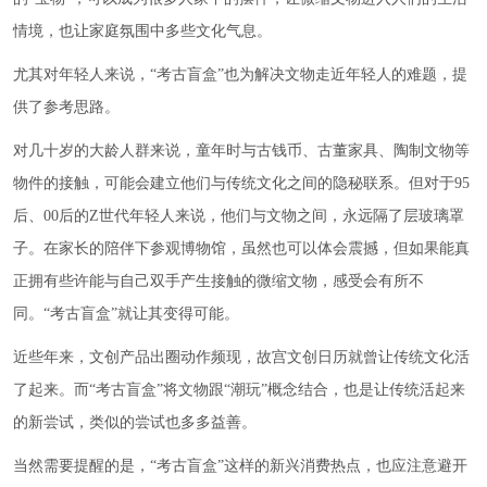
情境，也让家庭氛围中多些文化气息。
尤其对年轻人来说，“考古盲盒”也为解决文物走近年轻人的难题，提
供了参考思路。
对几十岁的大龄人群来说，童年时与古钱币、古董家具、陶制文物等
物件的接触，可能会建立他们与传统文化之间的隐秘联系。但对于95
后、00后的Z世代年轻人来说，他们与文物之间，永远隔了层玻璃罩
子。在家长的陪伴下参观博物馆，虽然也可以体会震撼，但如果能真
正拥有些许能与自己双手产生接触的微缩文物，感受会有所不
同。“考古盲盒”就让其变得可能。
近些年来，文创产品出圈动作频现，故宫文创日历就曾让传统文化活
了起来。而“考古盲盒”将文物跟“潮玩”概念结合，也是让传统活起来
的新尝试，类似的尝试也多多益善。
当然需要提醒的是，“考古盲盒”这样的新兴消费热点，也应注意避开