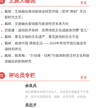
文旅大咖说
更多
戴斌：文旅融合推动旅游业转型升级（坚持“两创”·关注
新时代文艺）
戴斌：文旅融合新动能与旅游经济未来方向
厉新建：虚拟技术加持，优秀传统文化成旅游消费“宠儿”
戴斌：看见古镇的文化遗产，看见旅游的生生不息
戴斌：旅游中国 厚植生活——2024年劳动节假日旅游市
场特别评论
戴斌，殷英梅： “行动者－结构”行政体制变迁对文化和旅
游融合的影响研究
评论员专栏
更多
余良兵
现任辉耀资本执行合伙人。此前曾长期服务于中青
旅，曾先后负责投资、战略、运营管理、在线旅
游、...
吴志才