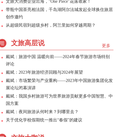
文旅大消费企业出海，"One Piece"花落谁家！
带瓶中国茶亮相法国，千岛湖阿尔法城发起全球换住旅居
创作邀约
从超级民宿到超级乡村，阿兰里如何穿越周期？
文旅高层说
更多
戴斌：旅游中国 温暖向前——2024年春节旅游市场特别
评论
戴斌：2023年旅游经济回顾与2024年展望
戴斌：市场繁荣与产业重构——2023年中国旅游集团化发
展论坛闭幕演讲
戴斌：我国乡村旅游可为世界旅游贡献更多中国智慧、中
国方案
戴斌：夜间旅游从何时来？到哪里去？
关于优化学校假期统一推出“春假”的建议