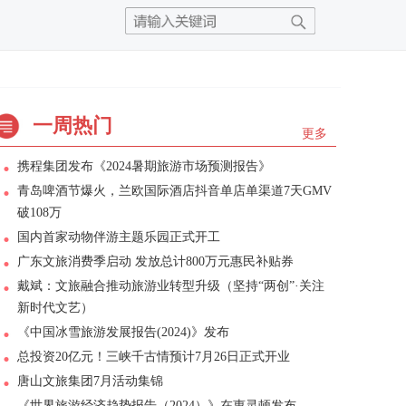
一周热门
更多
携程集团发布《2024暑期旅游市场预测报告》
青岛啤酒节爆火，兰欧国际酒店抖音单店单渠道7天GMV
破108万
国内首家动物伴游主题乐园正式开工
广东文旅消费季启动 发放总计800万元惠民补贴券
戴斌：文旅融合推动旅游业转型升级（坚持“两创”·关注
新时代文艺）
《中国冰雪旅游发展报告(2024)》发布
总投资20亿元！三峡千古情预计7月26日正式开业
唐山文旅集团7月活动集锦
《世界旅游经济趋势报告（2024）》在惠灵顿发布