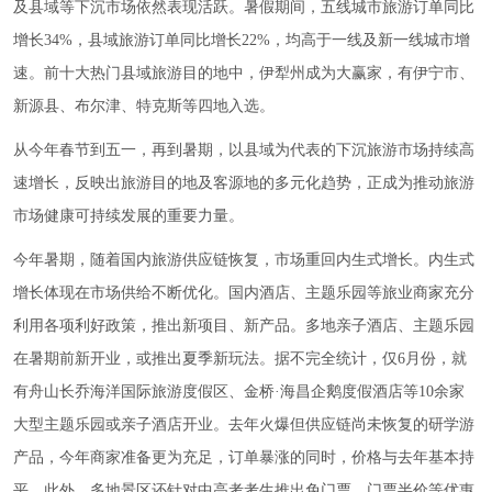
及县域等下沉市场依然表现活跃。暑假期间，五线城市旅游订单同比
增长34%，县域旅游订单同比增长22%，均高于一线及新一线城市增
速。前十大热门县域旅游目的地中，伊犁州成为大赢家，有伊宁市、
新源县、布尔津、特克斯等四地入选。
从今年春节到五一，再到暑期，以县域为代表的下沉旅游市场持续高
速增长，反映出旅游目的地及客源地的多元化趋势，正成为推动旅游
市场健康可持续发展的重要力量。
今年暑期，随着国内旅游供应链恢复，市场重回内生式增长。内生式
增长体现在市场供给不断优化。国内酒店、主题乐园等旅业商家充分
利用各项利好政策，推出新项目、新产品。多地亲子酒店、主题乐园
在暑期前新开业，或推出夏季新玩法。据不完全统计，仅6月份，就
有舟山长乔海洋国际旅游度假区、金桥·海昌企鹅度假酒店等10余家
大型主题乐园或亲子酒店开业。去年火爆但供应链尚未恢复的研学游
产品，今年商家准备更为充足，订单暴涨的同时，价格与去年基本持
平。此外，多地景区还针对中高考考生推出免门票、门票半价等优惠