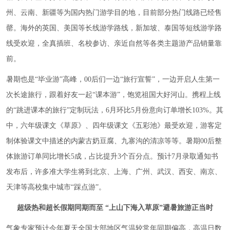
州、云南、新疆等为国内热门游学目的地，目前部分热门线路已经售
罄。海外的英国、美国等长线游学路线，新加坡、泰国等短线游学路
线受欢迎，全真插班、名校参访、亲近自然等各类主题游产品销量靠
前。
暑期也是“毕业游”高峰，00后们一边“旅行宣誓”，一边开启人生第一
次长途旅行，跟着好友一起“课本游”，饱览祖国大好河山。携程上线
的“跳进课本的旅行”定制玩法，6月环比5月份意向订单增长103%。其
中，六年级课文《草原》、四年级课文《五彩池》最受欢迎，游客定
制体验课文中描述的内蒙古奶豆腐、九寨沟的清凉等等。暑期00后整
体旅游订单同比增长5成，占比提升3个百分点。预计7月录取通知书
发布后，许多准大学生将到北京、上海、广州、武汉、西安、南京、
天津等高校集中城市“踩点游”。
超级热和超长假期同期而至 “上山下海入草原”避暑旅游正当时
气象专家预计今年夏天全国大部地区气温较常年同期偏高，高温日数