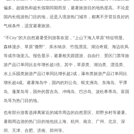
偏多。超级热和超长假期同期而至，避暑旅游目的地热度高。不论是
国内长线游热门目的地，还是入境游热门城市，都离不开背后良好的
气候条件，适宜避暑旅游。
“不City”的大自然避暑受到游客欢迎，“上山下海入草原”特征明显。
森林漫步、草原“撒野”、亲水纳凉、竹筏漂流、湖泊奇观、海边吹风
等成市场宠儿。报告显示，避暑相关跟团游、自由行、景区门票等旅
游产品订单同比去年增长超1倍。其中，草原类、湖泊类、漂流类、
水上乐园类旅游产品订单同比增长超2成，瀑布类旅游产品订单同比
增长超4成。避暑海岛中，国内的刘公岛、蜈支洲岛、东海岛、平潭
岛、蓬莱岛等，国外的普吉岛、冲绳岛、巴沙岛、波杜希蒂岛、富国
岛等为热门目的地。
也有部分游客选择离家近的城市周边的自然景区、郊野乡村等避暑。
暑期周边游的热门目的地包括上海、杭州、南京、广州、北京、深
圳、天津、合肥、济南、郑州等。