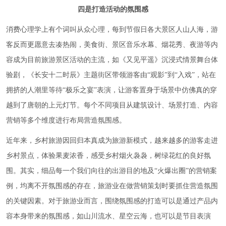
四是打造活动的氛围感
消费心理学上有个词叫从众心理，每到节假日各大景区人山人海，游
客反而更愿意去凑热闹，美食街、景区音乐水幕、烟花秀、夜游等内
容成为目前旅游景区活动的主流，如《又见平遥》沉浸式情景舞台体
验剧，《长安十二时辰》主题街区带领游客由“观影”到“入戏”，站在
拥挤的人潮里等待“极乐之宴”表演，让游客置身于场景中仿佛真的穿
越到了唐朝的上元灯节。每个不同项目从建筑设计、场景打造、内容
营销等多个维度进行布局营造氛围感。
近年来，乡村旅游因回归本真成为旅游新模式，越来越多的游客走进
乡村景点，体验果麦浓香，感受乡村烟火袅袅，树绿花红的良好氛
围。其实，细品每一个我们向往的出游目的地及“火爆出圈”的营销案
例，均离不开氛围感的存在，旅游业在做营销策划时要抓住营造氛围
的关键因素。对于旅游业而言，围绕氛围感的打造可以是通过产品内
容本身带来的氛围感，如山川流水、星空云海，也可以是节目表演