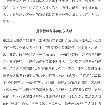
无论是资源还是内容策划给游客带来的新鲜感，核心在于独特性、创
新性，目的在于引起游客的关注及兴趣，吸引力越强，转化机会越
大，而这种给游客传达的新鲜感是需要专业营销团队去提炼、创新、
策划的。
二是创新服务体验的仪式感
旅游业经过多年的发展，走马观花式的旅行产品已经不能满足大众游
客的需求，创新动力不足下，“内卷”模仿越来越多，对于景区、酒
店、餐饮、民宿等旅游服务产品而言，服务的仪式感为游客带来的惊
喜和旅游体验，可以作为传播要素不断放大，也能增进用户享受的过
程。结合近年来网络“出圈”案例来看，今年一季度，年轻人走进寺庙
高举香火报着心诚则灵的念头进行着一系列仪式感的“寺庙游”；2022
年“户外露营”、“围炉煮茶”走红网络，迅速成为旅游新潮流，家人好
友聚在一起享受树丛下的清微吹拂，在烟火中点燃了美食盛宴，这种
休闲生活的仪式感引发年轻人前来打卡消费；还是知名火锅品牌谭鸭
血的“开鸿运”仪式，先开鸿运，再享火锅，如今已经成为了谭鸭血的