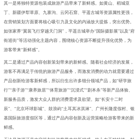
其一是将独特资源包装成旅游产品带来了新鲜感。如黄山、稻城亚
丁、新疆伊犁草原、九寨沟、云冈石窟、平遥古城等资源属性更强，
在营销策划方面要将核心吸引力及文化的内涵放大提炼，突出优势。
如张家界“翼装飞行穿越天门洞”，平遥古城举办“国际摄影展”以及“府
衙巡街”等活动强化主题内容，围绕核心资源不断提升强化优势，为
游客带来“新鲜感”。
其二是通过产品内容创新策划带来的新鲜感。随着社会经济的发展，
游客不再满足于传统的旅游产品服务，而激发消费的动力就需要通过
产品创新给游客新鲜感，所以衍生出许多细分领域产品，如“研学旅
行”“亲子游”“康养旅居”“体育旅游”“沉浸式”“剧本杀”等新产品体验、
新服务品质，激发大众人群的消费需求及欲望。如“长安十二时
辰”、“北京环球影城”、鼓浪屿“土耳其冰淇淋”、广州长隆度假村、银
基国际旅游度假区等，通过产品内容创新及运营策略给游客带来的新
鲜感。