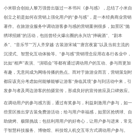
小米联合创始人黎万强曾出版过一本书叫《参与感》，总结了小米自
创立之初是如何在营销上强化用户的“参与感”，是一本经典商业营销
著作。在旅游业服务中调动游客参与感的营销案例很多，如景区“抛
绣球招婿”的活动，包括曾经火爆出圈的永兴坊“摔碗酒”、“剧本
杀”、“音乐节”“万人齐穿越·古装游宋城”“唐宫夜宴”以及当前主流的
沉浸式、智慧化互动体验等。“参与感”营销理念应用在各行各业中，
比如“相声”表演、“演唱会”等都有通过调动用户的互动、参与而更加
有趣，无意间成为网络传播的热点。而对于旅游业而言，营销策划时
都应该充分考虑如何能够能够让游客“身临其境”参与到活动中来，引
发参与者及周边游客的拍摄宣传，形成良好的宣传效应及口碑效应。
在调动用户的参与感方面，通过有奖参与，利益刺激用户参与，如一
些景区推出穿古装免费游活动；给与用户幸福感，如景区抢绣球、自
助烧烤、极限挑战；包括利用用户的好奇心，让用户参与进来，常见
于智慧科技服务、博物馆、科技馆人机交互等方式调动用户参与。