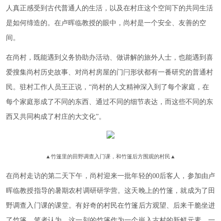
人真正感受到古代普通人的生活，以及在村庄这个空间下的共同生活
是如何缔造的。在卢晖临教授的眼中，尚村是一个安全、友善的空
间。
在尚村，既能遇到义务协助办活动、做讲解的旅外人士，也能遇到喜
爱搜集尚村历史故事、对尚村房屋的门闩形状都有一番研究的普通村
民。驻村工作人员王正说，“尚村的人文精神深入到了每个家庭，在
每个家庭形成了不同的东西、通过不同的细节表达，而这些不同的东
西又共同构成了村庄的大文化”。
▲
竹篷里的田野调查入门课，和竹篷后方围观的村民
▲
在尚村走访的第二天下午，尚村迎来一批年轻的00后客人，参加由卢
晖临教授指导的暑期农村调研研学营。这天晚上的竹篷，就成为了田
野调查入门课的课堂。有好奇的村民在竹篷后方观望、后来干脆坐进
了竹篷。笔者认为，这一刻的竹篷作为一个嵌入古村的新鲜元素，一