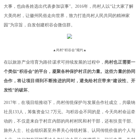
大事，也由各姓选出代表参加议事”。2016年，尚村人
以“让大家了解
大美尚村，让徽州民俗走向世界，致力打造尚村人民共同的精神家
园”为宗旨，
自发创建积谷会微信群。
▲
尚村“积谷会”规约
▲
在以旅游产业培育为路径谋求可持续发展的过程中，
尚村也正需要一
个类似“积谷会”的平台，凝聚各种保护村庄的力量。这些力量的协同
合作，将让项目得到不断推进的同时，避免给村庄带来“建设性、开
发性”的破坏
。
2017年，在项目组推动下，尚村传统保护与发展合作社成立，共吸纳
社员133人，筹集资金52.7万元。与积谷会不同的是，今天尚村命运牵
动的，不仅是来自于村庄内部的尚村村民和村干部，还有扶贫干部、
旅外人士、社会组织甚至外界关心传统村落、认同传统价值的个人与