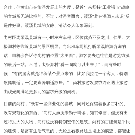
合作，但黄山市在旅游发展上的力度，是近年来坚持“工业强市”战略
的宣城所无法比拟的。不过，对游客而言，绩溪“养在深闺人未识”反
是件好事。绩溪县城的安静、清洁令人印象深刻。
尚村距离绩溪县城有一小时左右车程，区位优势不及龙川、仁里、太
极湖村等靠近县城的景区明显。向出租车司机打听绩溪旅游咨询的
话，司机会告诉你尚村的位置“太里面”，游客要去也往往是游览绩溪
的最后一站。不过，太极湖村“看一圈就可以出来了”，而有些时
候，“有的游客就是冲着某个景点来的，比如我拉过一个客人，特别
钦佩胡适，一定要直奔胡适故居。”—尚村旅游发展或许正遇上旅游
由观光向满足更多元的需求升级的契机。
目前的尚村，“既有一些商业化的尝试，同时还保留着很多古朴的、
没有规范化的东西。”尚村人虽历来勤于耕读，知书修德，但没有出
过特别大的人物，尚村也没有特别宏伟的建筑。尚村的古建筑是平民
的建筑，是富有生活气息的，无论是石板路还是墙上的痕迹，都能让