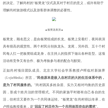
的决定。了解尚村的“板凳龙”仪式及其对于村庄的意义，或许有助于
理解尚村旅游模式以及游客群体调整的必要性。
▲
板凳龙表演
▲
板凳龙，顾名思义，是由板凳组成的长龙。板凳上安着灯，夜间表演
具有很高的观赏性。两个村民分别执龙头、龙尾，另外四、五十个村
民每人扛一把板凳组成龙身，在主持人的指挥下做出各种造型。这项
活动有竞争又有合作、极为考验参与者的配合与默契。
正如尚村项目团队成员、北京大学社会学系教授卢晖临对新旅界
（LvjieMedia）所言，“
民俗原本是嵌入在村庄的大的生活体系中的，
是为了村民服务的。
”尚村因其多姓杂居、实力又相对均衡的历史原
因，形成十姓共治的管理模式。不同的家族平时都有自己各自的生
活，但村庄又要作为一个共同体运转。“板凳龙”在尚村得以传承，在
卢晖临教授看来，是“
回应了村庄作为一个共同体而存在的需求
”。