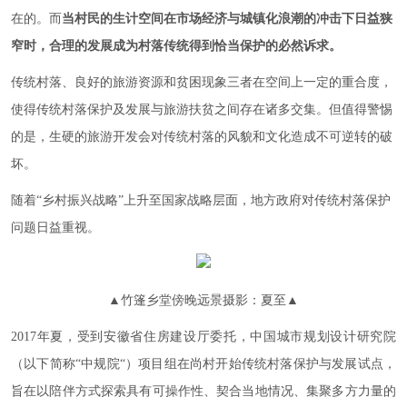
在的。而
当村民的生计空间在市场经济与城镇化浪潮的冲击下日益狭
窄时，合理的发展成为村落传统得到恰当保护的必然诉求。
传统村落、良好的旅游资源和贫困现象三者在空间上一定的重合度，
使得传统村落保护及发展与旅游扶贫之间存在诸多交集。但值得警惕
的是，生硬的旅游开发会对传统村落的风貌和文化造成不可逆转的破
坏。
随着“乡村振兴战略”上升至国家战略层面，地方政府对传统村落保护
问题日益重视。
▲
竹篷乡堂傍晚远景摄影：夏至
▲
2017年夏，受到安徽省住房建设厅委托，中国城市规划设计研究院
（以下简称“中规院“）项目组在尚村开始传统村落保护与发展试点，
旨在以陪伴方式探索具有可操作性、契合当地情况、集聚多方力量的