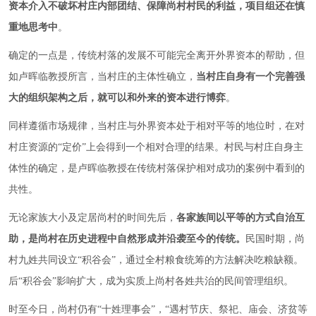
资本介入不破坏村庄内部团结、保障尚村村民的利益，项目组还在慎
重地思考中
。
确定的一点是，传统村落的发展不可能完全离开外界资本的帮助，但
如卢晖临教授所言，当村庄的主体性确立，
当村庄自身有一个完善强
大的组织架构之后，就可以和外来的资本进行博弈
。
同样遵循市场规律，当村庄与外界资本处于相对平等的地位时，在对
村庄资源的“定价”上会得到一个相对合理的结果。村民与村庄自身主
体性的确定，是卢晖临教授在传统村落保护相对成功的案例中看到的
共性。
无论家族大小及定居尚村的时间先后，
各家族间以平等的方式自治互
助，是尚村在历史进程中自然形成并沿袭至今的传统。
民国时期，尚
村九姓共同设立“积谷会”，通过全村粮食统筹的方法解决吃粮缺额。
后“积谷会”影响扩大，成为实质上尚村各姓共治的民间管理组织。
时至今日，尚村仍有“十姓理事会”，“遇村节庆、祭祀、庙会、济贫等