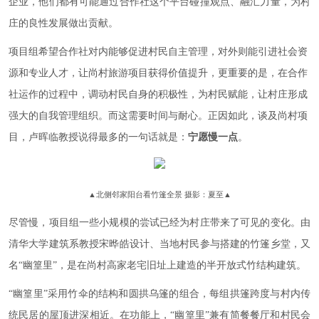
企业，他们都有可能通过合作社这个平台碰撞观点、融汇力量，为村
庄的良性发展做出贡献。
项目组希望合作社对内能够促进村民自主管理，对外则能引进社会资
源和专业人才，让尚村旅游项目获得价值提升，更重要的是，在合作
社运作的过程中，调动村民自身的积极性，为村民赋能，让村庄形成
强大的自我管理组织。而这需要时间与耐心。正因如此，谈及尚村项
目，卢晖临教授说得最多的一句话就是：
宁愿慢一点
。
▲
北侧邻家阳台看竹篷全景 摄影：夏至
▲
尽管慢，项目组一些小规模的尝试已经为村庄带来了可见的变化。由
清华大学建筑系教授宋晔皓设计、当地村民参与搭建的竹篷乡堂，又
名“幽篁里”，是在尚村高家老宅旧址上建造的半开放式竹结构建筑。
“幽篁里”采用竹伞的结构和圆拱乌篷的组合，每组拱篷跨度与村内传
统民居的屋顶进深相近。在功能上，“幽篁里”兼有简餐餐厅和村民会