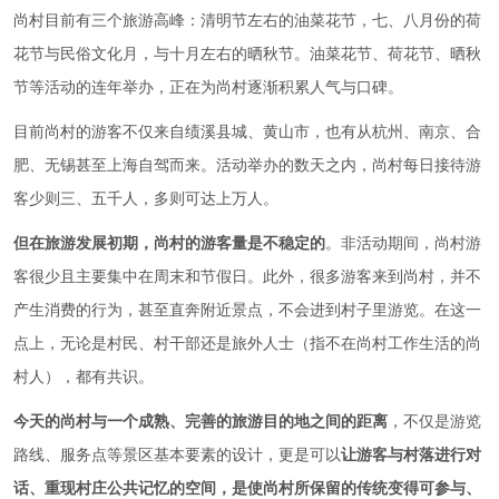
尚村目前有三个旅游高峰：清明节左右的油菜花节，七、八月份的荷
花节与民俗文化月，与十月左右的晒秋节。油菜花节、荷花节、晒秋
节等活动的连年举办，正在为尚村逐渐积累人气与口碑。
目前尚村的游客不仅来自绩溪县城、黄山市，也有从杭州、南京、合
肥、无锡甚至上海自驾而来。活动举办的数天之内，尚村每日接待游
客少则三、五千人，多则可达上万人。
但在旅游发展初期，尚村的游客量是不稳定的
。非活动期间，尚村游
客很少且主要集中在周末和节假日。此外，很多游客来到尚村，并不
产生消费的行为，甚至直奔附近景点，不会进到村子里游览。在这一
点上，无论是村民、村干部还是旅外人士（指不在尚村工作生活的尚
村人），都有共识。
今天的尚村与一个成熟、完善的旅游目的地之间的距离
，不仅是游览
路线、服务点等景区基本要素的设计，更是可以
让游客与村落进行对
话、重现村庄公共记忆的空间，是使尚村所保留的传统变得可参与、