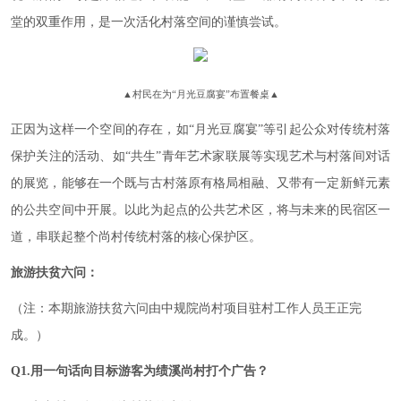
堂的双重作用，是一次活化村落空间的谨慎尝试。
▲
村民在为“月光豆腐宴”布置餐桌
▲
正因为这样一个空间的存在，如“月光豆腐宴”等引起公众对传统村落
保护关注的活动、如“共生”青年艺术家联展等实现艺术与村落间对话
的展览，能够在一个既与古村落原有格局相融、又带有一定新鲜元素
的公共空间中开展。以此为起点的公共艺术区，将与未来的民宿区一
道，串联起整个尚村传统村落的核心保护区。
旅游扶贫六问：
（注：本期旅游扶贫六问由中规院尚村项目驻村工作人员王正完
成。）
Q1.用一句话向目标游客为绩溪尚村打个广告？