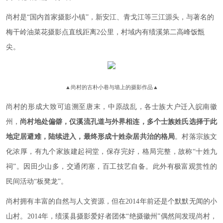
尚村是“国内首家摄影小镇”，新安江、青戈江等三江源头，与著名的
梅干岭油菜花摄影点直线距离2公里，村域内有绩溪第二高峰饭甑
尖。
▲
尚村的古朴小巷与墙上的摄影作品
▲
尚村的形成大致可追溯至唐末，中原战乱，各士族大户迁入皖南徽
州，
尚村地处偏僻，仅溪流孔道与外界相连，多个士族姓氏选择于此
地定居避难，陆续进入，最终形成十姓杂居共治的格局
。村落宗族文
化浓厚，有九个家族建起祠堂，保存完好，格局完整，故称“十姓九
祠”。因田少山多，交通闭塞，百工技艺自备。此外有极富观赏性的
民间活动“板凳龙”。
尚村拥有丰富的自然与人文资源，但在2014年前还是个默默无闻的小
山村。2014年，绩溪县摄影爱好者团体“绝摄徽州”偶然间发现尚村，