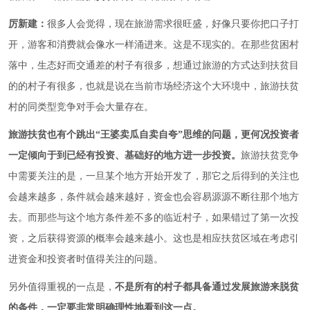
厉新建：
很多人会觉得，现在旅游需求很旺盛，好像只要你把口子打
开，游客和消费就会像水一样涌进来。这是不现实的。在那些贫困村
落中，生态好而交通差的村子有很多，想通过旅游的方式达到扶贫目
的的村子有很多，也就是说在当前市场经济这个大环境中，旅游扶贫
村的同类型竞争对手会大量存在。
旅游扶贫也有个跳出“王婆卖瓜自卖自夸”思维的问题，更何况投资者
一定倾向于到已经有投资、基础好的地方进一步投资。
旅游扶贫竞争
中需要关注的是，一旦某个地方开始开发了，那它之后得到的关注也
会越来越多，条件就会越来越好，资金也会容易源源不断往那个地方
去。而那些与这个地方条件差不多的临近村子，如果错过了第一次投
资，之后获得资源的概率会越来越小。这也是相应扶贫区域在考虑引
进资金和投资者时值得关注的问题。
另外值得重视的一点是，
不是所有的村子都具备通过发展旅游来脱贫
的条件，一定要非常明确理性地看到这一点。