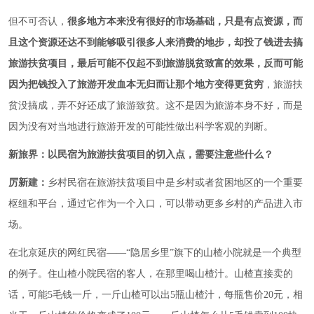
但不可否认，
很多地方本来没有很好的市场基础，只是有点资源，而
且这个资源还达不到能够吸引很多人来消费的地步，却投了钱进去搞
旅游扶贫项目，最后可能不仅起不到旅游脱贫致富的效果，反而可能
因为把钱投入了旅游开发血本无归而让那个地方变得更贫穷
，旅游扶
贫没搞成，弄不好还成了旅游致贫。这不是因为旅游本身不好，而是
因为没有对当地进行旅游开发的可能性做出科学客观的判断。
新旅界：以民宿为旅游扶贫项目的切入点，需要注意些什么？
厉新建：
乡村民宿在旅游扶贫项目中是乡村或者贫困地区的一个重要
枢纽和平台，通过它作为一个入口，可以带动更多乡村的产品进入市
场。
在北京延庆的网红民宿——“隐居乡里”旗下的山楂小院就是一个典型
的例子。住山楂小院民宿的客人，在那里喝山楂汁。山楂直接卖的
话，可能5毛钱一斤，一斤山楂可以出5瓶山楂汁，每瓶售价20元，相