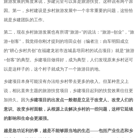
旅游发展的角度来说，乡建完全可以算是旅游扶贫。这样说有两个原
因。第一，乡村建设是乡村旅游发展中一个非常重要的问题，这恰恰
就是乡建团队的工作。
第二，现在乡村旅游发展也有所谓“旅游+”的说法：“旅游+创业”，“旅
游+创客”，我觉得你刚才提到的培田众创
（编者注：由
车明阳成立
的“耕心乡村共创”在
福建龙岩市连城县培田村的试点项目）
就是“旅游
+创客”的典型。乡建项目做得好，成为典型，人们发现原来乡村还可
以是这样子的，这个村子就成为了一个旅游目的地。
乡建项目本身可能没有办法给乡村带去更多的收入。但某种意义上
说，相比直奔主题的旅游扶贫项目，乡建项目起到的扶贫效果往往更
加持久。因为
乡建项目的出发点一般都是立足于改变人、改变人们的
意识、改变乡村面貌，从根源上去解决乡村的一些问题，这样它延续
的影响和生命会更顽强。
越是急功近利的事，越是不能够跟当地的生态——包括产业生态和乡