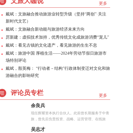
文旅大咖说
更多
戴斌：文旅融合推动旅游业转型升级（坚持“两创”·关注
新时代文艺）
戴斌：文旅融合新动能与旅游经济未来方向
厉新建：虚拟技术加持，优秀传统文化成旅游消费“宠儿”
戴斌：看见古镇的文化遗产，看见旅游的生生不息
戴斌：旅游中国 厚植生活——2024年劳动节假日旅游市
场特别评论
戴斌，殷英梅： “行动者－结构”行政体制变迁对文化和旅
游融合的影响研究
评论员专栏
更多
余良兵
现任辉耀资本执行合伙人。此前曾长期服务于中青
旅，曾先后负责投资、战略、运营管理、在线旅
游、...
吴志才