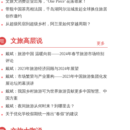
文旅大消费企业出海，"One Piece"花落谁家！
带瓶中国茶亮相法国，千岛湖阿尔法城发起全球换住旅居
创作邀约
从超级民宿到超级乡村，阿兰里如何穿越周期？
文旅高层说
更多
戴斌：旅游中国 温暖向前——2024年春节旅游市场特别
评论
戴斌：2023年旅游经济回顾与2024年展望
戴斌：市场繁荣与产业重构——2023年中国旅游集团化发
展论坛闭幕演讲
戴斌：我国乡村旅游可为世界旅游贡献更多中国智慧、中
国方案
戴斌：夜间旅游从何时来？到哪里去？
关于优化学校假期统一推出“春假”的建议