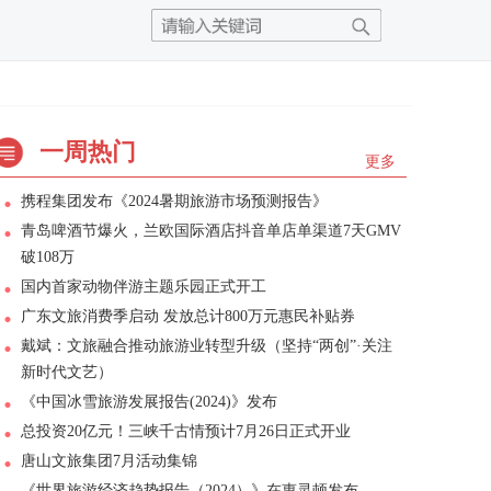
一周热门
更多
携程集团发布《2024暑期旅游市场预测报告》
青岛啤酒节爆火，兰欧国际酒店抖音单店单渠道7天GMV
破108万
国内首家动物伴游主题乐园正式开工
广东文旅消费季启动 发放总计800万元惠民补贴券
戴斌：文旅融合推动旅游业转型升级（坚持“两创”·关注
新时代文艺）
《中国冰雪旅游发展报告(2024)》发布
总投资20亿元！三峡千古情预计7月26日正式开业
唐山文旅集团7月活动集锦
《世界旅游经济趋势报告（2024）》在惠灵顿发布