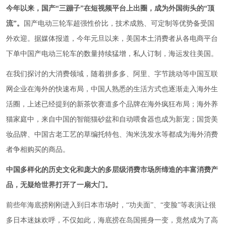
今年以来，国产“三蹦子”在短视频平台上出圈，成为外国街头的“顶
流”。
国产电动三轮车超强性价比，技术成熟、可定制等优势备受国
外欢迎。据媒体报道，今年元旦以来，美国本土消费者从各电商平台
下单中国产电动三轮车的数量持续猛增，私人订制，海运发往美国。
在我们探讨的大消费领域，随着拼多多、阿里、字节跳动等中国互联
网企业在海外的快速布局，中国人熟悉的生活方式也逐渐走入海外生
活圈，上述已经提到的新茶饮赛道多个品牌在海外疯狂布局；海外养
猫家庭中，来自中国的智能猫砂盆和自动喂食器也成为新宠；国货美
妆品牌、中国古老工艺的草编托特包、淘米洗发水等都成为海外消费
者争相购买的商品。
中国多样化的历史文化和庞大的多层级消费市场所缔造的丰富消费产
品，无疑给世界打开了一扇大门。
前些年海底捞刚刚进入到日本市场时，“功夫面”、“变脸”等表演让很
多日本迷妹欢呼，不仅如此，海底捞在岛国摇身一变，竟然成为了高