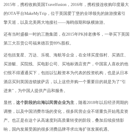
2015年，携程收购英国Travelfusion，2016年，携程接连收购印度最大
的OTA平台MakeMyTrip，位于英国爱丁堡的全球领先的旅游搜索引
擎天巡，以及北美两大地接社——海鸥假期和纵横旅游。
还有当时盛极一时的三胞集团，在2015年PK掉老佛爷，一举买下英国
第三大百货公司福来德百货89%股权。
还包括复星、万达、乐视、海航等企业，在全球买度假村、买酒庄、
买游艇、买院线、买电影公司、买地标酒店资产，中国富人喜欢的他
们恨不得通通买下，包括以弘毅资本为代表的投资机构，也是从日本
酒店买到英国连锁披萨店，以上这些并购一个重要目的就是为了“引
进来”，为中国人提供产品和服务。
显然，
这个阶段的出海以民营企业为主
，随着2018年以后经济周期的
调整，以及中国消费市场的变化，很多民营企业不堪重负开始甩卖资
产。也正是在这个从高速度到高质量转变的阶段，叠加后续疫情影
响，国内发展受困的很多消费品牌寻求出海扩张发展机遇。