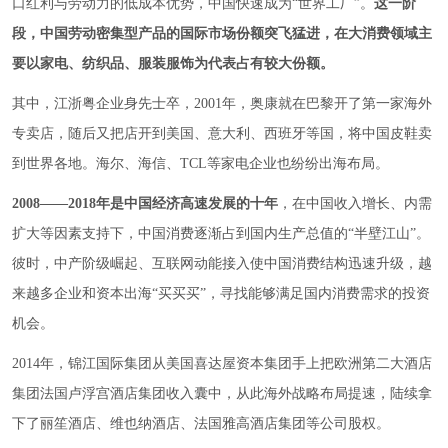
口红利与劳动力的低成本优势，中国快速成为“世界工厂”。
这一阶
段，中国劳动密集型产品的国际市场份额突飞猛进，在大消费领域主
要以家电、纺织品、服装服饰为代表占有较大份额。
其中，江浙粤企业身先士卒，2001年，奥康就在巴黎开了第一家海外
专卖店，随后又把店开到美国、意大利、西班牙等国，将中国皮鞋卖
到世界各地。海尔、海信、TCL等家电企业也纷纷出海布局。
2008——2018年是中国经济高速发展的十年
，在中国收入增长、内需
扩大等因素支持下，中国消费逐渐占到国内生产总值的“半壁江山”。
彼时，中产阶级崛起、互联网动能接入使中国消费结构迅速升级，越
来越多企业和资本出海“买买买”，寻找能够满足国内消费需求的投资
机会。
2014年，锦江国际集团从美国喜达屋资本集团手上把欧洲第二大酒店
集团法国卢浮宫酒店集团收入囊中，从此海外战略布局提速，陆续拿
下了丽笙酒店、维也纳酒店、法国雅高酒店集团等公司股权。