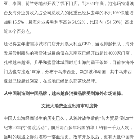
亚、泰国、荷兰等地都开设了线下门店。到2023年底，泡泡玛特港澳
台及海外业务收入占公司总收入的比重已经从去年的不到10%快速增
加到15.5%，且海外业务毛利率高达64.92%，比国内（54.59%）高出
近10个百分点。
还记得去年蜜雪冰城将门店开到澳大利亚CBD，当地排起长队，海外
发展尝到甜头的蜜雪冰城目前仅在东南亚已经开出超过4000家门店，
扎根越来越深。几乎和蜜雪冰城同时期出海的霸王茶姬，目前在海外
门店也有接近100家，分布于马来西亚、新加坡和泰国，其中马来西
亚就已经超过50家，在当地已经是头部茶饮品牌。
从中国制造到中国品牌，越来越多消费品牌受到海外市场追捧。
文旅大消费企业出海审时度势
中国人出海经商谋生的历史已久，从鸦片战争后的“苦力贸易”到20世
纪末20年的“偷渡活动”，前后两百多年出国的华工约有一千万人次，
当时的境遇之惨烈堪称一部血泪史。改革开放以后，更有大批中国青