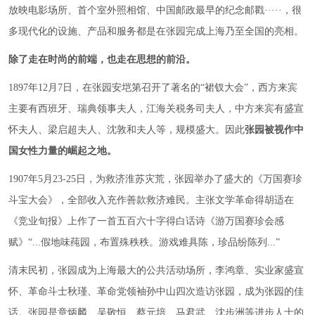
放映电影场所、首个室外照相馆、中国邮政最早的纪念邮戳·····，很
多现代化的设施、产品和服务都是在张园完成上海乃至全国的亮相。
除了走在时尚的前端，也走在思想的前沿。
1897年12月7日，在张园安垲第召开了著名的“裙钗大会”，西方来宾
主要有西班牙、瑞典领事夫人，江海关税务司夫人，中方来宾有盛宣
怀夫人、梁启超夫人、沈敦和夫人等，规模盛大。因此
张园被视作中
国女性力量的崛起之地。
1907年5月23-25日，为救济淮苏灾荒，张园举办了盛大的《万国赛珍
斗宝大会》，全部收入充作善款救济难民。主张文学革命得胡适在
《竞业旬报》上作了一首五百六十字得白话诗《游万国赛珍会感
赋》“...假地味莼园，布置殊秩秩。游戏难具陈，珍品纷陈列...”
清末民初，张园成为上海最大的公共活动场所，李鸿章、实业家盛宣
怀、革命斗士秋瑾、革命党领袖孙中山四次造访张园，成为张园的佳
话。张园是章炳麟、吴敬恒、蔡元培、马君武、沈步洲等进步人士的