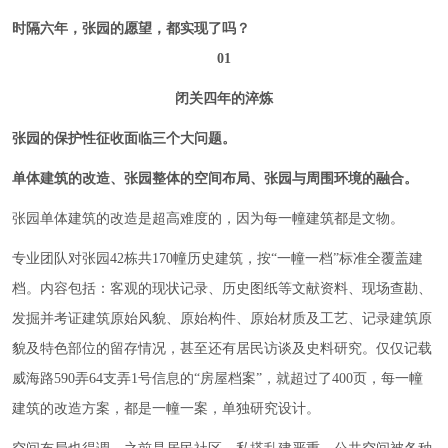
时隔六年，张园的愿望，都实现了吗？
01
闭关四年的淬炼
张园的保护性征收面临三个大问题。
单体建筑的改造、张园整体的空间布局、张园与周围环境的融合。
张园单体建筑的改造是超高难度的，因为每一幢建筑都是文物。
专业团队对张园42栋共170幢历史建筑，按“一幢一档”标准全覆盖建
档。内容包括：客观的现状记录、历史图纸等文献资料、现场查勘、
发掘并考证建筑原始风貌、原始构件、原始材质及工艺、记录建筑原
貌及特色部位的留存情况，甚至还有居民访谈及史料研究。仅仅记载
威海路590弄64支弄1号信息的“房屋档案”，就超过了400页，每一幢
建筑的改造方案，都是一幢一案，单独研究设计。