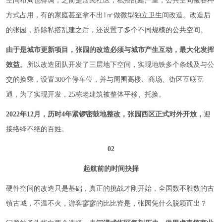
空间布局也得调，之前是居民社区，私搭乱建严重，公共空间被各种
方式占用，有的家庭甚至拿不
出1㎡
做微型独立卫生间改造。改造后
的张园，拆除私搭乱建之后，还设置了多个不同规模的公共空间。
由于是城市更新项目，张园的改造必须与城市产生互动，最大化发挥
效益。
所以改造团队开发了三层地下空间，实现地铁多个条线及与公
交的换乘，设置300个停车位，并与周围高楼、商场、街区互联互
通，为了实现开发，25栋老建筑被整体平移、托换。
2022年12月，历时4年紧锣密鼓地整改，张园西区正式对外开放，
迎
接络绎不绝的百姓。
02
起航前的时间抉择
硬件空间的改造只是基础，真正的挑战才刚开始，全国数不胜数的古
镇古城，不温不火，游客寥寥的比比皆是，张园凭什么脱颖而出？