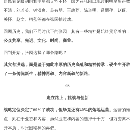
居民看见摄制组和明星都见怪不怪，因为在张园出现过的明星多得数
不清，刘若英、钟汉良、苏有朋、王馥荔、陈道明、吕丽萍、赵薇、
关怀、赵文、柯蓝等都在张园拍过戏。
回顾历史，我们不同时代下的张园，其有一些精神是始终贯穿着的：
公众共享、先进、文化、时尚、商业。
回到开始，张园选择了哪条路呢？
其实都没选，而是鉴于如此丰厚的历史底蕴和精神传承，硬生生开辟
了一条传统新生，精神再叙、内容新叙的新路。
03
走在路上，挑战与创新
战略定位决定了60%了成功，但毕竟还有40%的落地运营。
运营的难
点，则在于业态和内容，虽然业态和内容的选择千千万，但万变离不
开本质，即张园精神的再叙。