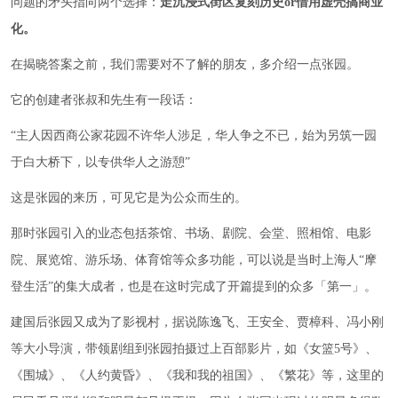
问题的矛头指向两个选择：
走沉浸式街区复刻历史or借用虚壳搞商业
化。
在揭晓答案之前，我们需要对不了解的朋友，多介绍一点张园。
它的创建者张叔和先生有一段话：
“主人因西商公家花园不许华人涉足，华人争之不已，始为另筑一园
于白大桥下，以专供华人之游憩”
这是张园的来历，可见它是为公众而生的。
那时张园引入的业态包括茶馆、书场、剧院、会堂、照相馆、电影
院、展览馆、游乐场、体育馆等众多功能，可以说是当时上海人“摩
登生活”的集大成者，也是在这时完成了开篇提到的众多「第一」。
建国后张园又成为了影视村，据说陈逸飞、王安全、贾樟科、冯小刚
等大小导演，带领剧组到张园拍摄过上百部影片，如《女篮5号》、
《围城》、《人约黄昏》、《我和我的祖国》、《繁花》等，这里的