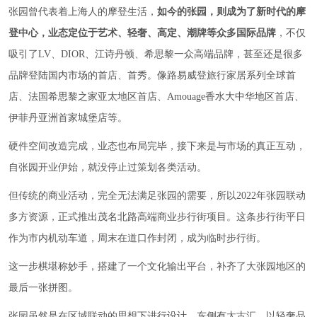
张园曾代表着上海人的摩登生活，
如今的张园，则成为了新时代的摩
登中心，业态定位于艺术、轻奢、高定、潮牌等众多国际品牌
，不仅
吸引了LV、DIOR、江诗丹顿、希思黎一众高端品牌，甚至还是很多
品牌登陆国内市场的首店、首秀。像路易威登旅行家居系列全球首
店、法国希思黎之家亚太地区首店、Amouage香水大中华地区首店、
伊菲丹亚洲首家城堡店等。
硬件空间改造完成，业态也布局完毕，接下来是与市场的真正互动，
自张园开业伊始，就没停止过策划各类活动。
但传统的商业活动，完全无法满足张园的需要，所以2022年张园联动
多方资源，正式推出茂名北路高端商业步行街项目。这条步行街平日
作为市内机动车道，周末在道口作封闭，成为临时步行街。
这一步棋堪称妙手，搭建了一个文化输出平台，补齐了大张园地区的
最后一张拼图。
张园虽然是在区域联动的思想下进行设计，东侧有太古汇，以轻奢品