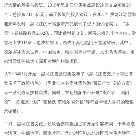
行大量的筹备与投资。2019年黑龙江全省重点建设冰雪文旅项目20
个，总投资233.6亿元，基于长期的投入建设，在2023年黑龙江冰雪游
迎来爆发时，黑龙江的冰雪旅游产品展现了强大的供给实力， “冰
雪”主题线路数量2632条，同比猛增超 3倍，断层式领先其他省份，滑
雪场上线111家，也成功登顶，领先于其他热门冰雪游省份。其中，
哈尔滨冰雪大世界、中国雪乡、哈尔滨热雪奇迹、太阳岛雪博会、
名
都滑雪场
等成为了深受欢迎的旅游项目。
从2023年3月开始，黑龙江省就密集发布了《黑龙江省支持冰雪经济
发展若干政策措施》《黑龙江省冬季冰雪旅游“百日行动”实施方案》
等一系列政策扶持举措。同时，在短视频平台开展“我姓哈， 喝阿
哈”、“欢迎来北境” “霍格沃 茨哈尔滨分校”等符合年轻人喜好的密集
营销推广。
11月，黑龙江省文旅厅还联合携程集团提前开始引客布局，于粤港澳
大湾区、中部地区、西南片区、华北片区和东北片区五大重点地区，