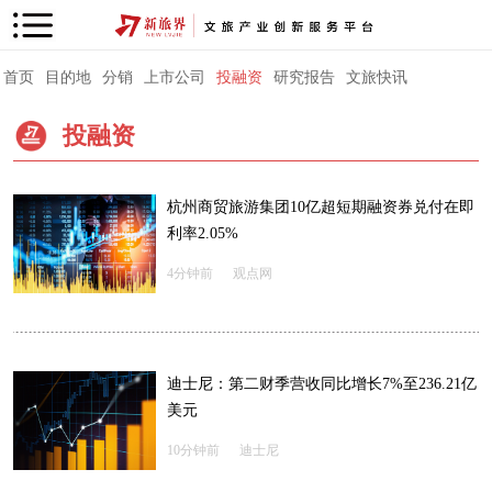
首页
目的地
分销
上市公司
投融资
研究报告
文旅快讯
投融资
杭州商贸旅游集团10亿超短期融资券兑付在即
利率2.05%
4分钟前
观点网
迪士尼：第二财季营收同比增长7%至236.21亿
美元
10分钟前
迪士尼