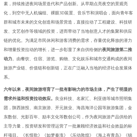
素，持续推进夜间场景迭代和产品创新。从早期点亮夜空的景观亮
化，到空中无人机编组、裸眼3D装置、音乐节和演唱会，面向青年客
群和城市未来的文化创造和场景营造，直接拉动了工程建设、科技研
发、文艺创作等领域的投资，进而带动了当地创意人才的集聚和供应
链的优化。为满足市民休闲和游客消费的需求，存量优化释放的潜力
和增量投资拉动的增长，进一步彰显了来自供给侧的
夜间旅游第二推
动力
。由餐饮、住宿、游览、购物、文化娱乐和城市交通构成的夜间
旅游产业链、价值链和创新链，正在广泛融入当地的经济社会发展体
系。
六年以来，夜间旅游培育了一批有影响力的市场主体，产生了明显的
需求外溢和投资拉动效应。
良业科技、名家汇、利亚德等城市照明集
团，陕西旅投、南京旅游、开元旅业、海昌海洋公园等旅游集团，金
东数创、光影百年、励丰文化等数创公司，作为夜间旅游产品供给的
主导力量，投资研发和管理运营了一批兼顾经济效益和社会效益的标
杆项目。《长恨歌》《如梦秦淮》《乐动敦煌》《海上有青岛》《锦