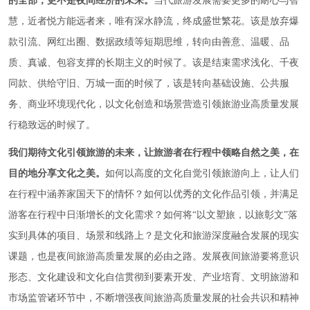
的全部，更不是夜间经济的未来。
当代旅游发展需要更多的耐心与智
慧，近者悦方能远者来，唯有深水静流，终成盛世繁花。该是放弃爆
款引流、网红出圈、数据政绩等短期思维，转向由善意、温暖、品
质、真诚、包容支撑的长期主义的时候了。该是结束需求浅化、千夜
同款、供给守旧、万城一面的时候了，该是转向基础设施、公共服
务、商业环境现代化，以文化创造和场景营造引领旅游业高质量发展
行稳致远的时候了。
我们期待文化引领旅游的未来，让旅游者在行程中领略自然之美，在
目的地分享文化之美。
如何以高度的文化自觉引领旅游向上，让人们
在行程中涵养家国天下的情怀？如何以优秀的文化作品引领，并满足
游客在行程中日渐增长的文化需求？如何将“以文塑旅，以旅彰文”落
实到具体的项目、场景和线路上？是文化和旅游深度融合发展的现实
课题，也是夜间旅游高质量发展的必由之路。发展夜间旅游要将意识
形态、文化建设和文化自信贯彻到要素开发、产业培育、文明旅游和
市场监管诸环节中，不断增强夜间旅游高质量发展的社会共识和精神