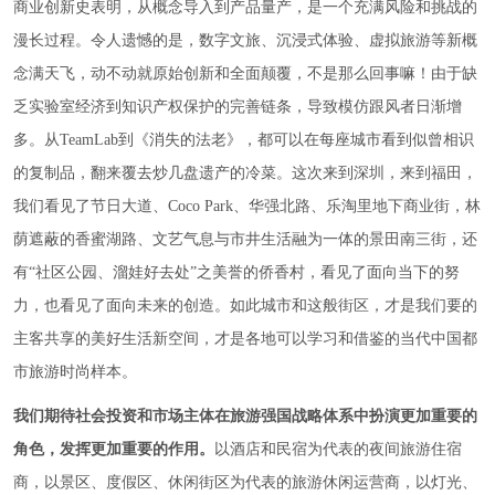
商业创新史表明，从概念导入到产品量产，是一个充满风险和挑战的
漫长过程。令人遗憾的是，数字文旅、沉浸式体验、虚拟旅游等新概
念满天飞，动不动就原始创新和全面颠覆，不是那么回事嘛！由于缺
乏实验室经济到知识产权保护的完善链条，导致模仿跟风者日渐增
多。从TeamLab到《消失的法老》，都可以在每座城市看到似曾相识
的复制品，翻来覆去炒几盘遗产的冷菜。这次来到深圳，来到福田，
我们看见了节日大道、Coco Park、华强北路、乐淘里地下商业街，林
荫遮蔽的香蜜湖路、文艺气息与市井生活融为一体的景田南三街，还
有“社区公园、溜娃好去处”之美誉的侨香村，看见了面向当下的努
力，也看见了面向未来的创造。如此城市和这般街区，才是我们要的
主客共享的美好生活新空间，才是各地可以学习和借鉴的当代中国都
市旅游时尚样本。
我们期待社会投资和市场主体在旅游强国战略体系中扮演更加重要的
角色，发挥更加重要的作用。
以酒店和民宿为代表的夜间旅游住宿
商，以景区、度假区、休闲街区为代表的旅游休闲运营商，以灯光、