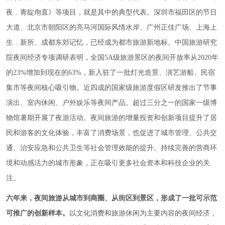
夜﹒青靛甪直》等项目，就是其中的典型代表。深圳市福田区的节日
大道、北京市朝阳区的亮马河国际风情水岸、广州正佳广场、上海上
生﹒新所、成都东郊记忆，已经成为都市旅游新地标。中国旅游研究
院夜间经济专项调研表明，全国5A级旅游景区的夜间开放率从2020年
的23%增加到现在的63%，新入驻了一批灯光造景、演艺游船、民宿
集市等夜间核心吸引物。近四成的国家级旅游度假区研发推出了节事
演出、室内休闲、户外娱乐等夜间产品。超过三分之一的国家一级博
物馆暑期开展了夜游活动。夜间旅游的增量投资和创新项目提升了居
民和游客的文化体验，丰富了消费场景，也促进了城市管理、公共交
通、治安应急和公共卫生等社会管理效能的提升。持续完善的营商环
境和动感活力的城市形象，正在吸引更多社会资本和科技企业的关
注。
六年来，夜间旅游从城市到商圈、从街区到景区，形成了一批可示范
可推广的创新样本。
以文化消费和旅游休闲为主要内容的夜间经济，