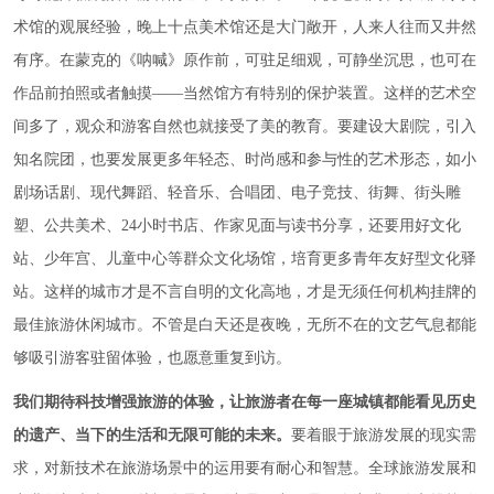
术馆的观展经验，晚上十点美术馆还是大门敞开，人来人往而又井然
有序。在蒙克的《呐喊》原作前，可驻足细观，可静坐沉思，也可在
作品前拍照或者触摸——当然馆方有特别的保护装置。这样的艺术空
间多了，观众和游客自然也就接受了美的教育。要建设大剧院，引入
知名院团，也要发展更多年轻态、时尚感和参与性的艺术形态，如小
剧场话剧、现代舞蹈、轻音乐、合唱团、电子竞技、街舞、街头雕
塑、公共美术、24小时书店、作家见面与读书分享，还要用好文化
站、少年宫、儿童中心等群众文化场馆，培育更多青年友好型文化驿
站。这样的城市才是不言自明的文化高地，才是无须任何机构挂牌的
最佳旅游休闲城市。不管是白天还是夜晚，无所不在的文艺气息都能
够吸引游客驻留体验，也愿意重复到访。
我们期待科技增强旅游的体验，让旅游者在每一座城镇都能看见历史
的遗产、当下的生活和无限可能的未来。
要着眼于旅游发展的现实需
求，对新技术在旅游场景中的运用要有耐心和智慧。全球旅游发展和