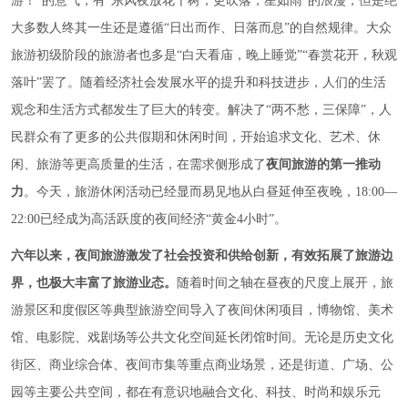
游！”的意气，有“东风夜放花千树，更吹落，星如雨”的浪漫，但是绝
大多数人终其一生还是遵循“日出而作、日落而息”的自然规律。大众
旅游初级阶段的旅游者也多是“白天看庙，晚上睡觉”“春赏花开，秋观
落叶”罢了。随着经济社会发展水平的提升和科技进步，人们的生活
观念和生活方式都发生了巨大的转变。解决了“两不愁，三保障”，人
民群众有了更多的公共假期和休闲时间，开始追求文化、艺术、休
闲、旅游等更高质量的生活，在需求侧形成了
夜间旅游的第一推动
力
。今天，旅游休闲活动已经显而易见地从白昼延伸至夜晚，18:00—
22:00已经成为高活跃度的夜间经济“黄金4小时”。
六年以来，夜间旅游激发了社会投资和供给创新，有效拓展了旅游边
界，也极大丰富了旅游业态。
随着时间之轴在昼夜的尺度上展开，旅
游景区和度假区等典型旅游空间导入了夜间休闲项目，博物馆、美术
馆、电影院、戏剧场等公共文化空间延长闭馆时间。无论是历史文化
街区、商业综合体、夜间市集等重点商业场景，还是街道、广场、公
园等主要公共空间，都在有意识地融合文化、科技、时尚和娱乐元