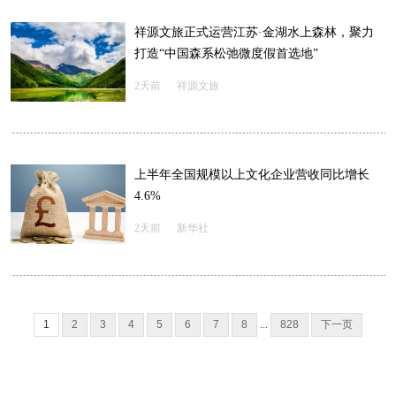
祥源文旅正式运营江苏·金湖水上森林，聚力
打造“中国森系松弛微度假首选地”
2天前
祥源文旅
上半年全国规模以上文化企业营收同比增长
4.6%
2天前
新华社
1
2
3
4
5
6
7
8
...
828
下一页