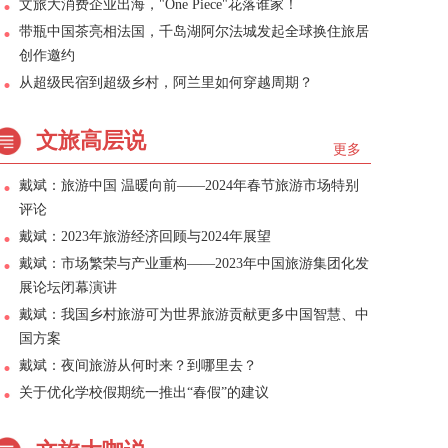
文旅大消费企业出海，"One Piece"花落谁家！
带瓶中国茶亮相法国，千岛湖阿尔法城发起全球换住旅居
创作邀约
从超级民宿到超级乡村，阿兰里如何穿越周期？
文旅高层说
更多
戴斌：旅游中国 温暖向前——2024年春节旅游市场特别
评论
戴斌：2023年旅游经济回顾与2024年展望
戴斌：市场繁荣与产业重构——2023年中国旅游集团化发
展论坛闭幕演讲
戴斌：我国乡村旅游可为世界旅游贡献更多中国智慧、中
国方案
戴斌：夜间旅游从何时来？到哪里去？
关于优化学校假期统一推出“春假”的建议