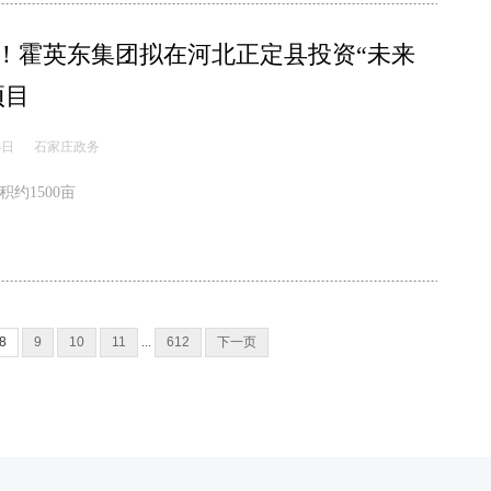
元！霍英东集团拟在河北正定县投资“未来
项目
3日
石家庄政务
约1500亩
8
9
10
11
...
612
下一页