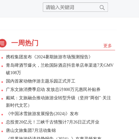
一周热门
更多
携程集团发布《2024暑期旅游市场预测报告》
青岛啤酒节爆火，兰欧国际酒店抖音单店单渠道7天GMV
破108万
国内首家动物伴游主题乐园正式开工
广东文旅消费季启动 发放总计800万元惠民补贴券
戴斌：文旅融合推动旅游业转型升级（坚持“两创”·关注
新时代文艺）
《中国冰雪旅游发展报告(2024)》发布
总投资20亿元！三峡千古情预计7月26日正式开业
唐山文旅集团7月活动集锦
《世界旅游经济趋势报告（2024）》在惠灵顿发布