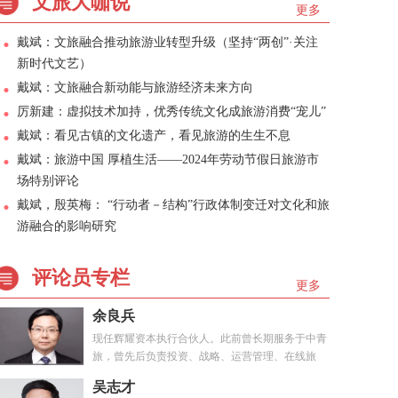
文旅大咖说
更多
戴斌：文旅融合推动旅游业转型升级（坚持“两创”·关注
新时代文艺）
戴斌：文旅融合新动能与旅游经济未来方向
厉新建：虚拟技术加持，优秀传统文化成旅游消费“宠儿”
戴斌：看见古镇的文化遗产，看见旅游的生生不息
戴斌：旅游中国 厚植生活——2024年劳动节假日旅游市
场特别评论
戴斌，殷英梅： “行动者－结构”行政体制变迁对文化和旅
游融合的影响研究
评论员专栏
更多
余良兵
现任辉耀资本执行合伙人。此前曾长期服务于中青
旅，曾先后负责投资、战略、运营管理、在线旅
游、...
吴志才