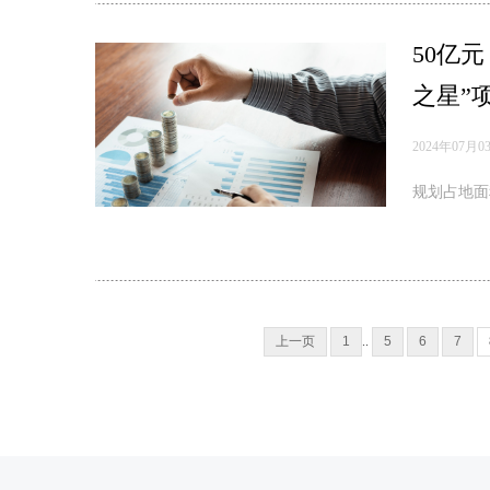
50亿
之星”
2024年07月0
规划占地面积
上一页
1
..
5
6
7