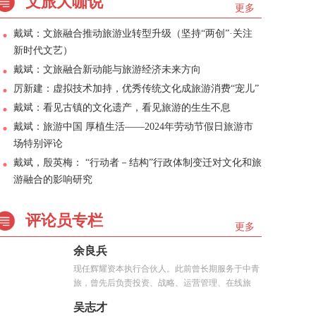
文旅大咖说
更多
戴斌：文旅融合推动旅游业转型升级（坚持“两创”·关注
新时代文艺）
戴斌：文旅融合新动能与旅游经济未来方向
厉新建：虚拟技术加持，优秀传统文化成旅游消费“宠儿”
戴斌：看见古镇的文化遗产，看见旅游的生生不息
戴斌：旅游中国 厚植生活——2024年劳动节假日旅游市
场特别评论
戴斌，殷英梅： “行动者－结构”行政体制变迁对文化和旅
游融合的影响研究
评论员专栏
更多
余良兵
现任辉耀资本执行合伙人。此前曾长期服务于中青
旅，曾先后负责投资、战略、运营管理、在线旅
游、...
吴志才