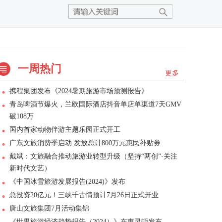
一周热门
更多
携程集团发布《2024暑期旅游市场预测报告》
青岛啤酒节爆火，兰欧国际酒店抖音单店单渠道7天GMV
破108万
国内首家动物伴游主题乐园正式开工
广东文旅消费季启动 发放总计800万元惠民补贴券
戴斌：文旅融合推动旅游业转型升级（坚持“两创”·关注
新时代文艺）
《中国冰雪旅游发展报告(2024)》发布
总投资20亿元！三峡千古情预计7月26日正式开业
唐山文旅集团7月活动集锦
《世界旅游经济趋势报告（2024）》在惠灵顿发布