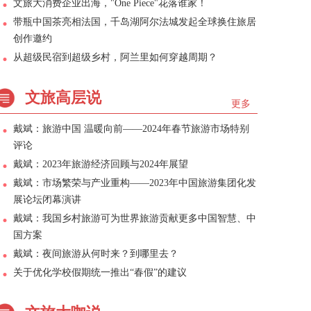
文旅大消费企业出海，"One Piece"花落谁家！
带瓶中国茶亮相法国，千岛湖阿尔法城发起全球换住旅居
创作邀约
从超级民宿到超级乡村，阿兰里如何穿越周期？
文旅高层说
更多
戴斌：旅游中国 温暖向前——2024年春节旅游市场特别
评论
戴斌：2023年旅游经济回顾与2024年展望
戴斌：市场繁荣与产业重构——2023年中国旅游集团化发
展论坛闭幕演讲
戴斌：我国乡村旅游可为世界旅游贡献更多中国智慧、中
国方案
戴斌：夜间旅游从何时来？到哪里去？
关于优化学校假期统一推出“春假”的建议