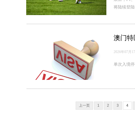
将陆续登陆
澳门特
2026年07月1
单次入境停
上一页
1
2
3
4