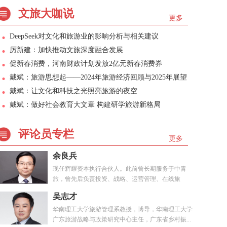
文旅大咖说
更多
DeepSeek对文化和旅游业的影响分析与相关建议
厉新建：加快推动文旅深度融合发展
促新春消费，河南财政计划发放2亿元新春消费券
戴斌：旅游思想起——2024年旅游经济回顾与2025年展望
戴斌：让文化和科技之光照亮旅游的夜空
戴斌：做好社会教育大文章 构建研学旅游新格局
评论员专栏
更多
余良兵
现任辉耀资本执行合伙人。此前曾长期服务于中青
旅，曾先后负责投资、战略、运营管理、在线旅
游、...
吴志才
华南理工大学旅游管理系教授，博导，华南理工大学
广东旅游战略与政策研究中心主任，广东省乡村振...