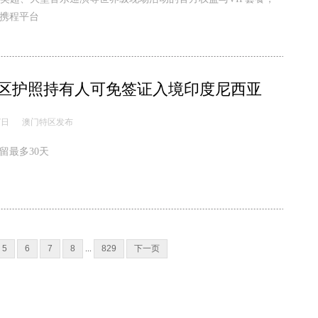
携程平台
区护照持有人可免签证入境印度尼西亚
7日
澳门特区发布
留最多30天
5
6
7
8
...
829
下一页