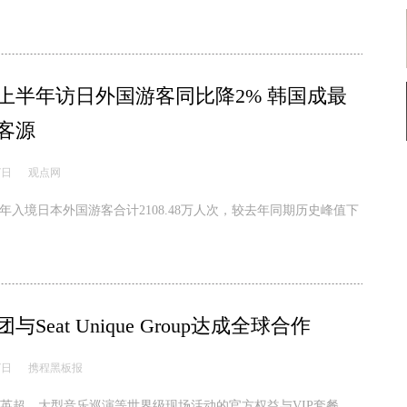
6年上半年访日外国游客同比降2% 韩国成最
客源
7日
观点网
上半年入境日本外国游客合计2108.48万人次，较去年同期历史峰值下
与Seat Unique Group达成全球合作
7日
携程黑板报
、英超、大型音乐巡演等世界级现场活动的官方权益与VIP套餐，