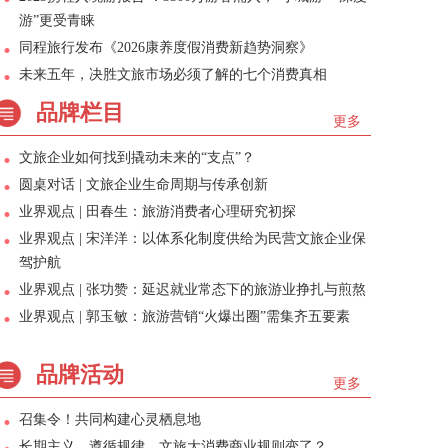
游”更受青睐
同程旅行发布《2026康养度假消费新趋势洞察》
未来五年，决胜文旅市场必须了解的七个消费真相
品牌栏目
更多
文旅企业如何找到撬动未来的“支点”？
圆桌对话 | 文旅企业生命周期与传承创新
业界观点 | 田春生：旅游消费者心理研究初探
业界观点 | 宋洋洋：以体系化制度供给为民营文旅企业保
驾护航
业界观点 | 张功赞：延迟就业常态下的旅游业挣扎与煎熬
业界观点 | 郭玉敏：旅游营销“火爆出圈”需集齐五要素
品牌活动
更多
召集令！共同构建心灵栖息地
长期主义、遵循规律，文旅大消费商业规则变了？