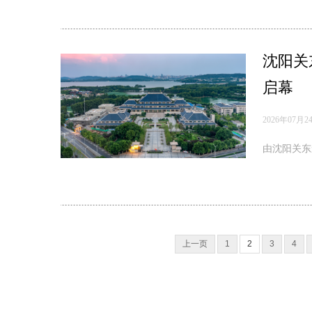
沈阳关
启幕
2026年07月2
由沈阳关东
上一页
1
2
3
4