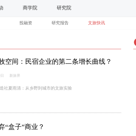
动
商学院
研究院
投融资
研究报告
文旅快讯
牧空间：民宿企业的第二条增长曲线？
9日
新旅界
造社夏雨清：从乡野到城市的文旅实验
弃“盒子”商业？