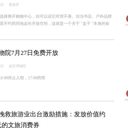
8日
新旅界
选择离开购物中心，你可以说它经营不善。但当书店、户外品牌
居不约而同地走向开放空间，这就是一个关于 "盒子 "本身的命
物院7月27日免费开放
4日
故宫博物院
16:00停止入馆，17:00闭馆
挽救旅游业出台激励措施：发放价值约
美元的文旅消费券