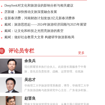
DeepSeek对文化和旅游业的影响分析与相关建议
厉新建：加快推动文旅深度融合发展
促新春消费，河南财政计划发放2亿元新春消费券
戴斌：旅游思想起——2024年旅游经济回顾与2025年展望
戴斌：让文化和科技之光照亮旅游的夜空
戴斌：做好社会教育大文章 构建研学旅游新格局
评论员专栏
更多
余良兵
现任辉耀资本执行合伙人。此前曾长期服务于中青
旅，曾先后负责投资、战略、运营管理、在线旅
游、...
吴志才
华南理工大学旅游管理系教授，博导，华南理工大学
广东旅游战略与政策研究中心主任，广东省乡村振...
赵晋良
暨南大学旅游管理专业毕业，从事主题公园研究及相