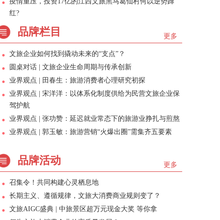
疫情重压，投资17亿的江西文旅黑马葛仙村何以逆势蹿
红?
品牌栏目
更多
文旅企业如何找到撬动未来的“支点”？
圆桌对话 | 文旅企业生命周期与传承创新
业界观点 | 田春生：旅游消费者心理研究初探
业界观点 | 宋洋洋：以体系化制度供给为民营文旅企业保
驾护航
业界观点 | 张功赞：延迟就业常态下的旅游业挣扎与煎熬
业界观点 | 郭玉敏：旅游营销“火爆出圈”需集齐五要素
品牌活动
更多
召集令！共同构建心灵栖息地
长期主义、遵循规律，文旅大消费商业规则变了？
文旅AIGC盛典 | 中旅景区超万元现金大奖 等你拿