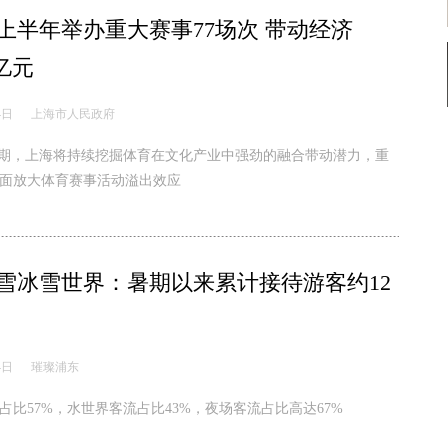
上半年举办重大赛事77场次 带动经济
4亿元
4日
上海市人民政府
时期，上海将持续挖掘体育在文化产业中强劲的融合带动潜力，重
面放大体育赛事活动溢出效应
雪冰雪世界：暑期以来累计接待游客约12
4日
璀璨浦东
占比57%，水世界客流占比43%，夜场客流占比高达67%