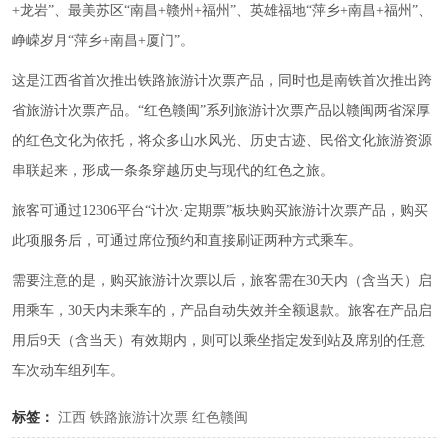
+龙岩”、最美苏区“南昌+赣州+福州”、英雄福地“萍乡+南昌+福州”、
峥嵘岁月“萍乡+南昌+厦门”。
这是江西省首次推出铁路旅游计次票产品，同时也是南铁首次推出跨
省旅游计次票产品。“红色赣闽”系列旅游计次票产品以赣闽两省深厚
的红色文化为依托，将众多山水风光、历史古迹、民俗文化旅游资源
串联起来，形成一条条穿越历史与现代的红色之旅。
旅客可通过12306平台“计次·定期票”板块购买旅游计次票产品，购买
此项服务后，可通过席位预约和直接刷证两种方式乘车。
需要注意的是，购买旅游计次票以后，旅客需在30天内（含当天）启
用乘车，30天内未乘车的，产品自动失效并全额退款。旅客在产品启
用后9天（含当天）有效期内，则可以乘坐指定发到站及席别的任意
车次动车组列车。
标签：
江西
铁路旅游计次票
红色赣闽