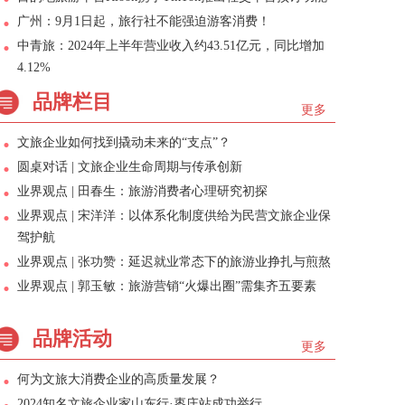
广州：9月1日起，旅行社不能强迫游客消费！
中青旅：2024年上半年营业收入约43.51亿元，同比增加
4.12%
品牌栏目
更多
文旅企业如何找到撬动未来的“支点”？
圆桌对话 | 文旅企业生命周期与传承创新
业界观点 | 田春生：旅游消费者心理研究初探
业界观点 | 宋洋洋：以体系化制度供给为民营文旅企业保
驾护航
业界观点 | 张功赞：延迟就业常态下的旅游业挣扎与煎熬
业界观点 | 郭玉敏：旅游营销“火爆出圈”需集齐五要素
品牌活动
更多
何为文旅大消费企业的高质量发展？
2024知名文旅企业家山东行·枣庄站成功举行