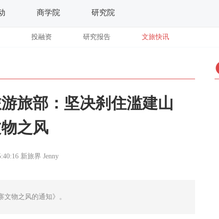
动
商学院
研究院
投融资
研究报告
文旅快讯
旅游旅部：坚决刹住滥建山
文物之风
5:40:16
新旅界
Jenny
寨文物之风的通知》。