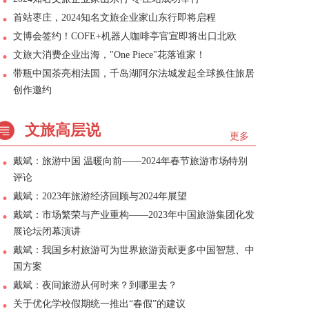
首站枣庄，2024知名文旅企业家山东行即将启程
文博会签约！COFE+机器人咖啡亭官宣即将出口北欧
文旅大消费企业出海，"One Piece"花落谁家！
带瓶中国茶亮相法国，千岛湖阿尔法城发起全球换住旅居
创作邀约
文旅高层说
更多
戴斌：旅游中国 温暖向前——2024年春节旅游市场特别
评论
戴斌：2023年旅游经济回顾与2024年展望
戴斌：市场繁荣与产业重构——2023年中国旅游集团化发
展论坛闭幕演讲
戴斌：我国乡村旅游可为世界旅游贡献更多中国智慧、中
国方案
戴斌：夜间旅游从何时来？到哪里去？
关于优化学校假期统一推出“春假”的建议