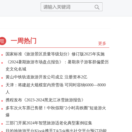
一周热门
更多
国家标准《旅游景区质量等级划分》修订版2025年实施
《2024暑期旅游市场盘点报告》：暑期亲子游客群偏爱历
史文化名城
黄山中铁轨道旅游开发公司成立 注册资本2亿
天津：将建超大规模室内滑雪场 可同时容纳6000—8000
人
携程发布《2023-2024黑龙江冰雪旅游报告》
多车次火车票已售罄！中秋假期“2小时高铁圈”短途游火
爆
三部门开展2024年智慧旅游适老化典型案例征集
目的地旅游平台Klook携手TikTok推出社交平台预订功能