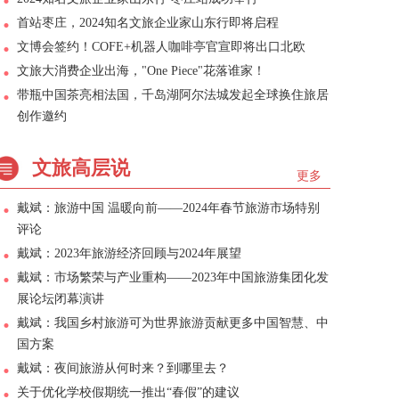
首站枣庄，2024知名文旅企业家山东行即将启程
文博会签约！COFE+机器人咖啡亭官宣即将出口北欧
文旅大消费企业出海，"One Piece"花落谁家！
带瓶中国茶亮相法国，千岛湖阿尔法城发起全球换住旅居
创作邀约
文旅高层说
更多
戴斌：旅游中国 温暖向前——2024年春节旅游市场特别
评论
戴斌：2023年旅游经济回顾与2024年展望
戴斌：市场繁荣与产业重构——2023年中国旅游集团化发
展论坛闭幕演讲
戴斌：我国乡村旅游可为世界旅游贡献更多中国智慧、中
国方案
戴斌：夜间旅游从何时来？到哪里去？
关于优化学校假期统一推出“春假”的建议