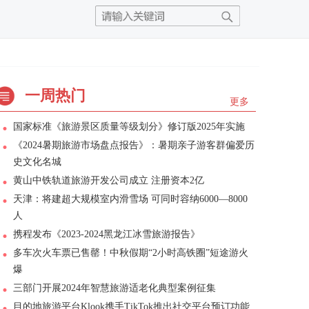
一周热门
更多
国家标准《旅游景区质量等级划分》修订版2025年实施
《2024暑期旅游市场盘点报告》：暑期亲子游客群偏爱历
史文化名城
黄山中铁轨道旅游开发公司成立 注册资本2亿
天津：将建超大规模室内滑雪场 可同时容纳6000—8000
人
携程发布《2023-2024黑龙江冰雪旅游报告》
多车次火车票已售罄！中秋假期“2小时高铁圈”短途游火
爆
三部门开展2024年智慧旅游适老化典型案例征集
目的地旅游平台Klook携手TikTok推出社交平台预订功能