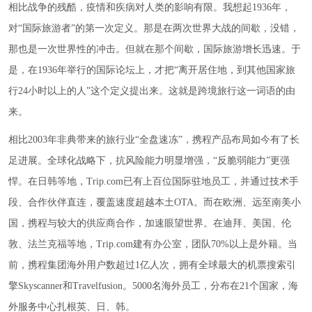
相比战争的残酷，疫情和疾病对人类的影响有限。我想起1936年，
对“国际旅游者”的第一次定义。那是在两次世界大战的间歇，没错，
那也是一次世界性的冲击。但就在那个间歇，国际旅游增长迅速。于
是，在1936年举行的国际论坛上，才把“离开居住地，到其他国家旅
行24小时以上的人”这个定义提出来。这就是跨境旅行这一词语的由
来。
相比2003年非典带来的旅行业“全盘速冻”，携程产品布局如今有了长
足进展。全球化战略下，抗风险能力明显增强，“反脆弱能力”更强
悍。在日韩等地，Trip.com已有上百位国际驻地员工，并通过技术手
段、合作伙伴直连，覆盖速度超越本土OTA。而在欧洲、远至南美小
国，携程与较大的供应商合作，加速眼望世界。在迪拜、美国、伦
敦、法兰克福等地，Trip.com建有办公室，团队70%以上是外籍。当
前，携程集团海外用户数超过1亿人次，拥有全球最大的机票搜索引
擎Skyscanner和Travelfusion。5000名海外员工，分布在21个国家，海
外服务中心扎根英、日、韩。