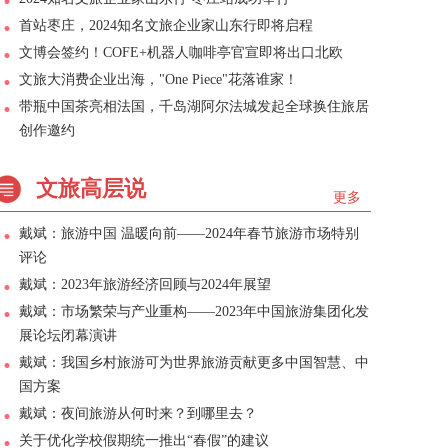
首站枣庄，2024知名文旅企业家山东行即将启程
文博会签约！COFE+机器人咖啡亭官宣即将出口北欧
文旅大消费企业出海，"One Piece"花落谁家！
带瓶中国茶亮相法国，千岛湖阿尔法城发起全球换住旅居
创作邀约
文旅高层说
更多
戴斌：旅游中国 温暖向前——2024年春节旅游市场特别
评论
戴斌：2023年旅游经济回顾与2024年展望
戴斌：市场繁荣与产业重构——2023年中国旅游集团化发
展论坛闭幕演讲
戴斌：我国乡村旅游可为世界旅游贡献更多中国智慧、中
国方案
戴斌：夜间旅游从何时来？到哪里去？
关于优化学校假期统一推出“春假”的建议