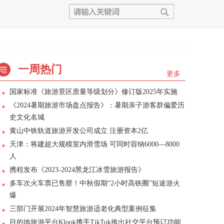
一周热门
更多
国家标准《旅游景区质量等级划分》修订版2025年实施
《2024暑期旅游市场盘点报告》：暑期亲子游客群偏爱历
史文化名城
黄山中铁轨道旅游开发公司成立 注册资本2亿
天津：将建超大规模室内滑雪场 可同时容纳6000—8000
人
携程发布《2023-2024黑龙江冰雪旅游报告》
多车次火车票已售罄！中秋假期“2小时高铁圈”短途游火
爆
三部门开展2024年智慧旅游适老化典型案例征集
目的地旅游平台Klook携手TikTok推出社交平台预订功能