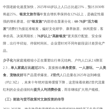
中国老龄化速度加快，2025年60岁以上人口占比超23%，预计2030年
将超25%。
银发文旅市场
年复合增长率保持在12%以上，是确定性最
强的增长赛道。但
“银发族”
内部存在显著分化：
60-70岁“活力银
发”
消费行为接近准银发，偏好文化研学、康养旅居、休闲度假，客
单价高、决策周期长；
70岁以上“高龄银发”
更关医疗配套、安全保
障，出行半径短、停留时间长。企业需针对不同年龄段设计差异化产
品。
少子化
与家庭规模缩小正在重塑出行单元结构。户均人口从2.6降至
2.3，
单人家庭占比超过25%
，直接推动
单身度假、一人游玩、一人美
食、宠物友好
等产品需求爆发。
Z世代
人口总量在2025年达到峰值
（约2.3亿），未来十年绝对值将缓慢下降，这意味着依赖Z世代流量
红利的企业必须转向
提升人均消费价值
，而非继续扩大用户规模。
（三）财政与货币政策对文旅投资的传导