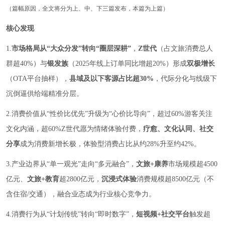
（篇幅原因，全文将分为上、中、下三篇发布，本篇为上篇）
核心发现
1.
市场格局从“大众分发”转向“圈层深耕”
，
Z世代
（占文旅消费总人
群超40%）与
银发族
（2025年线上订单同比增超20%）形成
双极增长
（OTA平台抽样），
县域及以下客源占比超30%
，代际分化与线级下
沉倒逼供给端精准分层。
2.消费价值从“性价比优先”升级为“心价比导向”，超过60%游客关注
文化内涵，超60%Z世代愿为情绪体验付费，
疗愈、文化认同、社交
分享
成为消费新增长极，体验型消费占比从约28%升至约42%。
3.产业边界从“单一观光”走向“多元融合”，
文旅+康养
市场规模超4500
亿元、
文旅+教育
超2800亿元，
沉浸式体验
消费规模超8500亿元（不
含住宿/交通），融合业态成为行业核心竞争力。
4.消费行为从“计划传统”转向“即时数字”，
短视频+社交平台
触发超