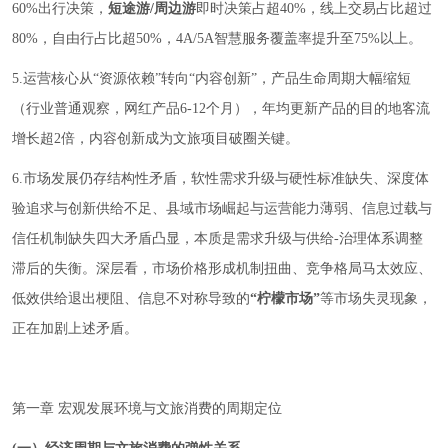
60%出行决策，
短途游/周边游
即时决策占超40%，线上交易占比超过
80%，自由行占比超50%，4A/5A智慧服务覆盖率提升至75%以上。
5.运营核心从“资源依赖”转向“内容创新”，产品生命周期大幅缩短
（行业普通观察，网红产品6-12个月），年均更新产品的目的地客流
增长超2倍，内容创新成为文旅项目破圈关键。
6.市场发展仍存结构性矛盾，软性需求升级与硬性标准缺失、深度体
验追求与创新供给不足、县域市场崛起与运营能力薄弱、信息过载与
信任机制缺失四大矛盾凸显，本质是需求升级与供给-治理体系调整
滞后的失衡。深层看，市场价格形成机制扭曲、竞争格局马太效应、
低效供给退出梗阻、信息不对称导致的
“柠檬市场”
等市场失灵现象，
正在加剧上述矛盾。
第一章 宏观发展环境与文旅消费的周期定位