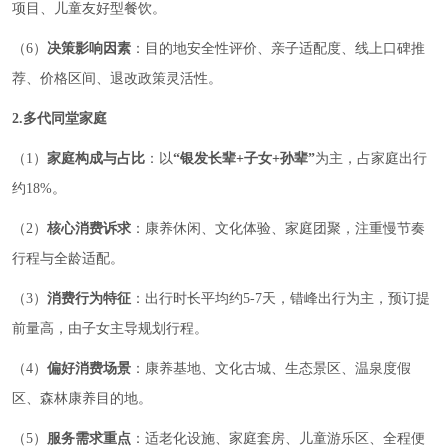
项目、儿童友好型餐饮。
（6）
决策影响因素
：目的地安全性评价、亲子适配度、线上口碑推
荐、价格区间、退改政策灵活性。
2.多代同堂家庭
（1）
家庭构成与占比
：以
“银发长辈+子女+孙辈”
为主，占家庭出行
约18%。
（2）
核心消费诉求
：康养休闲、文化体验、家庭团聚，注重慢节奏
行程与全龄适配。
（3）
消费行为特征
：出行时长平均约5-7天，错峰出行为主，预订提
前量高，由子女主导规划行程。
（4）
偏好消费场景
：康养基地、文化古城、生态景区、温泉度假
区、森林康养目的地。
（5）
服务需求重点
：适老化设施、家庭套房、儿童游乐区、全程便