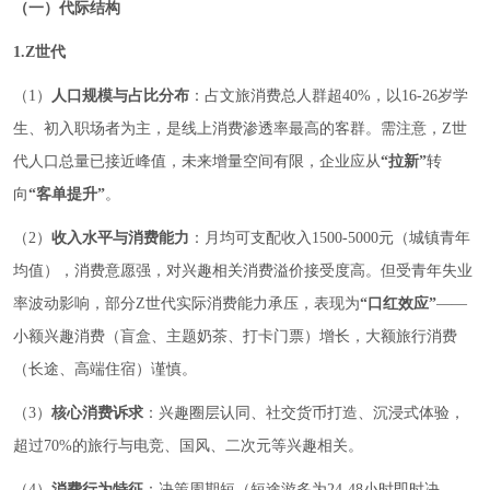
（一）代际结构
1.Z世代
（1）
人口规模与占比分布
：占文旅消费总人群超40%，以16-26岁学
生、初入职场者为主，是线上消费渗透率最高的客群。需注意，Z世
代人口总量已接近峰值，未来增量空间有限，企业应从
“拉新”
转
向
“客单提升”
。
（2）
收入水平与消费能力
：月均可支配收入1500-5000元（城镇青年
均值），消费意愿强，对兴趣相关消费溢价接受度高。但受青年失业
率波动影响，部分Z世代实际消费能力承压，表现为
“口红效应”
——
小额兴趣消费（盲盒、主题奶茶、打卡门票）增长，大额旅行消费
（长途、高端住宿）谨慎。
（3）
核心消费诉求
：兴趣圈层认同、社交货币打造、沉浸式体验，
超过70%的旅行与电竞、国风、二次元等兴趣相关。
（4）
消费行为特征
：决策周期短（短途游多为24-48小时即时决