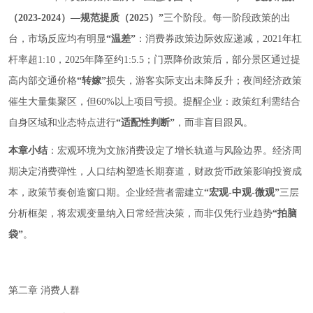
（2023-2024）—规范提质（2025）”
三个阶段。每一阶段政策的出
台，市场反应均有明显
“温差”
：消费券政策边际效应递减，2021年杠
杆率超1:10，2025年降至约1:5.5；门票降价政策后，部分景区通过提
高内部交通价格
“转嫁”
损失，游客实际支出未降反升；夜间经济政策
催生大量集聚区，但60%以上项目亏损。提醒企业：政策红利需结合
自身区域和业态特点进行
“适配性判断”
，而非盲目跟风。
本章小结
：宏观环境为文旅消费设定了增长轨道与风险边界。经济周
期决定消费弹性，人口结构塑造长期赛道，财政货币政策影响投资成
本，政策节奏创造窗口期。企业经营者需建立
“宏观-中观-微观”
三层
分析框架，将宏观变量纳入日常经营决策，而非仅凭行业趋势
“拍脑
袋”
。
第二章 消费人群