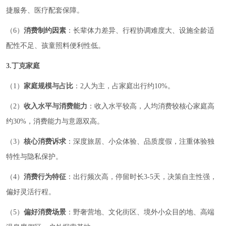
捷服务、医疗配套保障。
（6）
消费制约因素
：长辈体力差异、行程协调难度大、设施全龄适
配性不足、孩童照料便利性低。
3.丁克家庭
（1）
家庭规模与占比
：2人为主，占家庭出行约10%。
（2）
收入水平与消费能力
：收入水平较高，人均消费较核心家庭高
约30%，消费能力与意愿双高。
（3）
核心消费诉求
：深度旅居、小众体验、品质度假，注重体验独
特性与隐私保护。
（4）
消费行为特征
：出行频次高，停留时长3-5天，决策自主性强，
偏好灵活行程。
（5）
偏好消费场景
：野奢营地、文化街区、境外小众目的地、高端