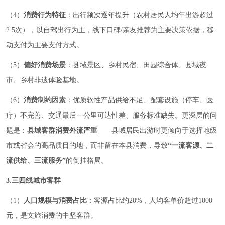
（4）
消费行为特征
：出行频次逐年提升（农村居民人均年出游超过
2.5次），以自驾出行为主，线下口碑/亲友推荐为主要决策依据，移
动支付为主要支付方式。
（5）
偏好消费场景
：县域景区、乡村民宿、田园综合体、县域夜
市、乡村非遗体验基地。
（6）
消费制约因素
：优质软性产品供给不足、配套设施（停车、医
疗）不完善、交通最后一公里可达性差、服务标准缺失。更深层的问
题是：
县域客群消费外流严重
——县域居民出游时更倾向于选择地级
市或省会的高品质目的地，而非留在本县消费，导致
“一流客源、二
流供给、三流服务”
的倒挂格局。
3.三四线城市客群
（1）
人口规模与消费占比
：客源占比约20%，人均客单价超过1000
元，是文旅消费的中坚客群。