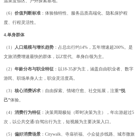
温泉度假区、户外探索基地。
（6）
价值判断标准
：体验独特性、服务品质高端化、隐私保护程
度、行程灵活性。
4.单身群体
（1）
人口规模与增长趋势
：占总出行约14%，五年增速超200%。是
文旅消费增速最快的群体，以Z世代、单身白领为主。
（2）
年龄分布与职业特征
：以18-35岁为主，涵盖自由职业者、数字
游民、职场单身人士，职业灵活度高。
（3）
核心消费诉求
：自由探索、情绪疗愈、社交拓展，注重
“悦
己”
体验。
（4）
消费行为特征
：决策周期极短（即时决策为主），年出游超过5
次，以公共交通/自驾出行为主，短视频为主要决策入口。
（5）
偏好消费场景
：Citywalk、寺庙祈福、小众徒步线路、城市微旅