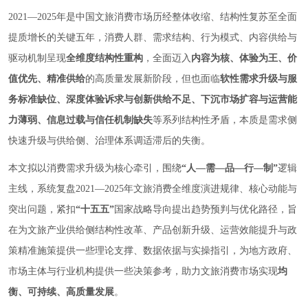
2021—2025年是中国文旅消费市场历经整体收缩、结构性复苏至全面
提质增长的关键五年，消费人群、需求结构、行为模式、内容供给与
驱动机制呈现
全维度结构性重构
，全面迈入
内容为核、体验为王、价
值优先、精准供给
的高质量发展新阶段，但也面临
软性需求升级与服
务标准缺位、深度体验诉求与创新供给不足、下沉市场扩容与运营能
力薄弱、信息过载与信任机制缺失
等系列结构性矛盾，本质是需求侧
快速升级与供给侧、治理体系调适滞后的失衡。
本文拟以消费需求升级为核心牵引，围绕
“人—需—品—行—制”
逻辑
主线，系统复盘2021—2025年文旅消费全维度演进规律、核心动能与
突出问题，紧扣
“十五五”
国家战略导向提出趋势预判与优化路径，旨
在为文旅产业供给侧结构性改革、产品创新升级、运营效能提升与政
策精准施策提供一些理论支撑、数据依据与实操指引，为地方政府、
市场主体与行业机构提供一些决策参考，助力文旅消费市场实现
均
衡、可持续、高质量发展
。