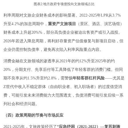
图表2:地方政府专项债投向文旅领域占比
利率周期对文旅企业财务成本的影响显著。2022-2025年LPR从3.7%
升至4.2%的加息周期中，
重资产文旅项目
（景区、酒店、演艺场馆）
财务成本上升超20%%，部分高负债企业被迫出售资产或引入战投。
2026年若进入降息周期，将利好存量资产估值修复与新项目启动，但
企业仍需控制负债率，避免再次陷入利率风险重点内容。
消费金融在文旅领域的渗透率从2021年的约12%升至2025年的约
20%，分期支付、先享后付等工具降低了年轻客群的消费门槛。但同
期不良率从约1.5%升至约2.8%，需警惕
年轻客群杠杆风险
——尤其是
Z世代中收入不稳定群体（自由职业者、初入职场者）的过度借贷消
费，可能引发未来消费能力大范围透支，负债消费可能引发后续一系
列社会和经济问题。
（四）政策周期的节奏与市场反应
2021-2025年，文旅政策经历了
“应急纾困（2021-2022）—复苏刺激