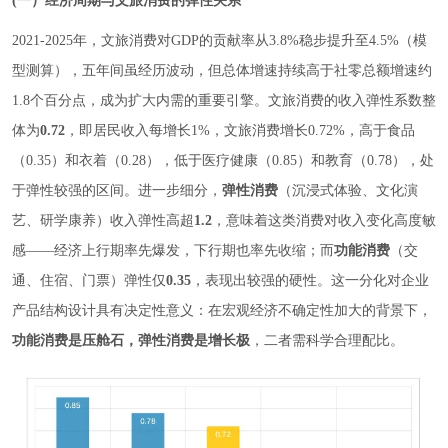
(一）经济周期与文旅消费的弹性关系
2021-2025年，文旅消费对GDP的贡献率从3.8%稳步提升至4.5%（模
型测算），五年间虽经历波动，但总体增速持续高于社零总额增速约
1.8个百分点，成为扩大内需的重要引擎。文旅消费的收入弹性系数整
体为
0.72
，即居民收入每增长1%，文旅消费增长0.72%，高于食品
（0.35）和衣着（0.28），低于医疗健康（0.85）和教育（0.78），处
于弹性较强的区间。进一步细分，
弹性消费
（沉浸式体验、文化演
艺、研学康养）收入弹性高超
1.2
，意味着这类消费对收入变化高度敏
感——经济上行期率先爆发，下行期也率先收缩；而
功能消费
（交
通、住宿、门票）弹性仅
0.35
，表现出较强的硬性。这一分化对企业
产品结构设计具有决定性意义：在宏观经济不确定性加大的背景下，
功能消费是压舱石，弹性消费是增长极
，二者需科学合理配比。