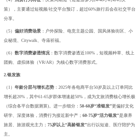
策），主要通过短视频/社交平台预订，超过60%旅行后会在社交平台
分享。
（5）
偏好消费场景
：户外探险、电竞主题公园、国风体验街区、小
众秘境、Citywalk、寺庙祈福。
（6）
数字消费渗透情况
：数字消费渗透近100%，短视频种草、线上
团购、虚拟体验（VR/AR）为核心数字消费形式。
2.银发族
（1）
年龄分层与增长态势
：2025年各电商平台50岁及以上订单同比
增长超20%，其中61-65岁群体增速超50%，成为文旅消费核心增长极
（综合各平台数据测算)。进一步细分：
50-60岁“准银发”
更偏好文化
研学、深度体验，消费行为接近新中产；
60-75岁“活力银发”
是康养
旅居、旅游观光主力；
75岁以上“高龄银发”
出行以短途、医疗陪护为
主。