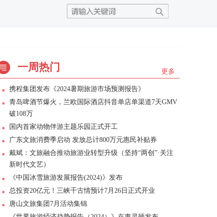
一周热门
更多
携程集团发布《2024暑期旅游市场预测报告》
青岛啤酒节爆火，兰欧国际酒店抖音单店单渠道7天GMV
破108万
国内首家动物伴游主题乐园正式开工
广东文旅消费季启动 发放总计800万元惠民补贴券
戴斌：文旅融合推动旅游业转型升级（坚持“两创”·关注
新时代文艺）
《中国冰雪旅游发展报告(2024)》发布
总投资20亿元！三峡千古情预计7月26日正式开业
唐山文旅集团7月活动集锦
《世界旅游经济趋势报告（2024）》在惠灵顿发布