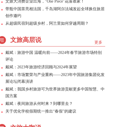
文旅大消费企业出海，"One Piece"花落谁家！
带瓶中国茶亮相法国，千岛湖阿尔法城发起全球换住旅居
创作邀约
从超级民宿到超级乡村，阿兰里如何穿越周期？
文旅高层说
更多
戴斌：旅游中国 温暖向前——2024年春节旅游市场特别
评论
戴斌：2023年旅游经济回顾与2024年展望
戴斌：市场繁荣与产业重构——2023年中国旅游集团化发
展论坛闭幕演讲
戴斌：我国乡村旅游可为世界旅游贡献更多中国智慧、中
国方案
戴斌：夜间旅游从何时来？到哪里去？
关于优化学校假期统一推出“春假”的建议