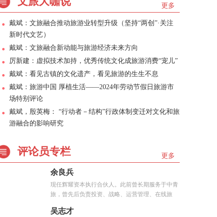
文旅大咖说
更多
戴斌：文旅融合推动旅游业转型升级（坚持“两创”·关注
新时代文艺）
戴斌：文旅融合新动能与旅游经济未来方向
厉新建：虚拟技术加持，优秀传统文化成旅游消费“宠儿”
戴斌：看见古镇的文化遗产，看见旅游的生生不息
戴斌：旅游中国 厚植生活——2024年劳动节假日旅游市
场特别评论
戴斌，殷英梅： “行动者－结构”行政体制变迁对文化和旅
游融合的影响研究
评论员专栏
更多
余良兵
现任辉耀资本执行合伙人。此前曾长期服务于中青
旅，曾先后负责投资、战略、运营管理、在线旅
游、...
吴志才