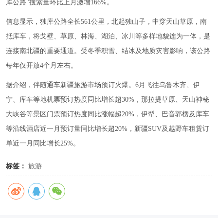
库公路"搜索量环比上月激增166%。
信息显示，独库公路全长561公里，北起独山子，中穿天山草原，南
抵库车，将戈壁、草原、林海、湖泊、冰川等多样地貌连为一体，是
连接南北疆的重要通道。受冬季积雪、结冰及地质灾害影响，该公路
每年仅开放4个月左右。
据介绍，伴随通车新疆旅游市场预订火爆。6月飞往乌鲁木齐、伊
宁、库车等地机票预订热度同比增长超30%，那拉提草原、天山神秘
大峡谷等景区门票预订热度同比涨幅超20%，伊犁、巴音郭楞及库车
等沿线酒店近一月预订量同比增长超20%，新疆SUV及越野车租赁订
单近一月同比增长25%。
标签：
旅游