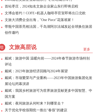
首站枣庄，2024知名文旅企业家山东行即将启程
文博会签约！COFE+机器人咖啡亭官宣即将出口北欧
文旅大消费企业出海，"One Piece"花落谁家！
带瓶中国茶亮相法国，千岛湖阿尔法城发起全球换住旅居
创作邀约
文旅高层说
更多
戴斌：旅游中国 温暖向前——2024年春节旅游市场特别
评论
戴斌：2023年旅游经济回顾与2024年展望
戴斌：市场繁荣与产业重构——2023年中国旅游集团化发
展论坛闭幕演讲
戴斌：我国乡村旅游可为世界旅游贡献更多中国智慧、中
国方案
戴斌：夜间旅游从何时来？到哪里去？
关于优化学校假期统一推出“春假”的建议