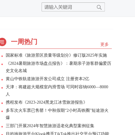
一周热门
更多
国家标准《旅游景区质量等级划分》修订版2025年实施
《2024暑期旅游市场盘点报告》：暑期亲子游客群偏爱历
史文化名城
黄山中铁轨道旅游开发公司成立 注册资本2亿
天津：将建超大规模室内滑雪场 可同时容纳6000—8000
人
携程发布《2023-2024黑龙江冰雪旅游报告》
多车次火车票已售罄！中秋假期“2小时高铁圈”短途游火
爆
三部门开展2024年智慧旅游适老化典型案例征集
目的地旅游平台Klook携手TikTok推出社交平台预订功能