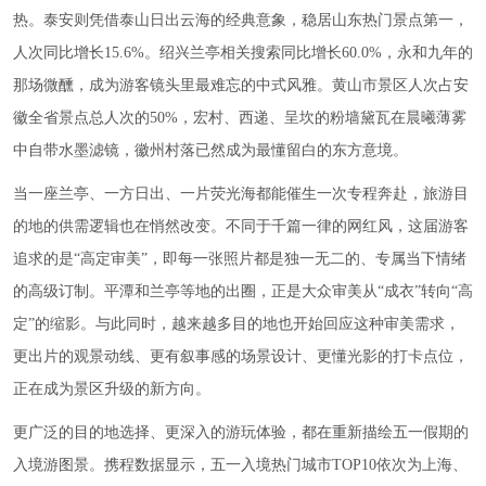
热。泰安则凭借泰山日出云海的经典意象，稳居山东热门景点第一，
人次同比增长15.6%。绍兴兰亭相关搜索同比增长60.0%，永和九年的
那场微醺，成为游客镜头里最难忘的中式风雅。黄山市景区人次占安
徽全省景点总人次的50%，宏村、西递、呈坎的粉墙黛瓦在晨曦薄雾
中自带水墨滤镜，徽州村落已然成为最懂留白的东方意境。
当一座兰亭、一方日出、一片荧光海都能催生一次专程奔赴，旅游目
的地的供需逻辑也在悄然改变。不同于千篇一律的网红风，这届游客
追求的是“高定审美”，即每一张照片都是独一无二的、专属当下情绪
的高级订制。平潭和兰亭等地的出圈，正是大众审美从“成衣”转向“高
定”的缩影。与此同时，越来越多目的地也开始回应这种审美需求，
更出片的观景动线、更有叙事感的场景设计、更懂光影的打卡点位，
正在成为景区升级的新方向。
更广泛的目的地选择、更深入的游玩体验，都在重新描绘五一假期的
入境游图景。携程数据显示，五一入境热门城市TOP10依次为上海、