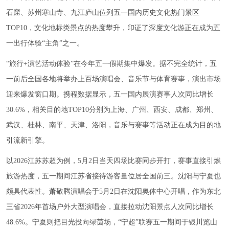
石窟、苏州寒山寺、九江庐山位列五一国内历史文化热门景区
TOP10，文化地标类景点的热度攀升，印证了深度文化游正在成为五
一出行体验“主角”之一。
“旅行+演艺活动体验”在今年五一假期集中爆发。据不完全统计，五
一前后全国各地将举办上百场演唱会、音乐节与体育赛事，演出市场
迎来爆发窗口期。携程数据显示，五一国内展演赛事人次同比增长
30.6%，相关目的地TOP10分别为上海、广州、西安、成都、郑州、
武汉、桂林、南平、天津、洛阳，音乐与赛事等活动正在成为目的地
引流新引擎。
以2026江苏苏超为例，5月2日当天四场比赛同步开打，赛事直接引燃
旅游热度，五一期间江苏省接待游客量位居全国前三。沈阳与宁夏也
颇具代表性。萧敬腾演唱会于5月2日在沈阳奥体中心开唱，作为东北
三省2026年首场户外大型演唱会，直接拉动沈阳景点人次同比增长
48.6%。宁夏则把目光投向绿茵场，“宁超”联赛五一期间于银川览山