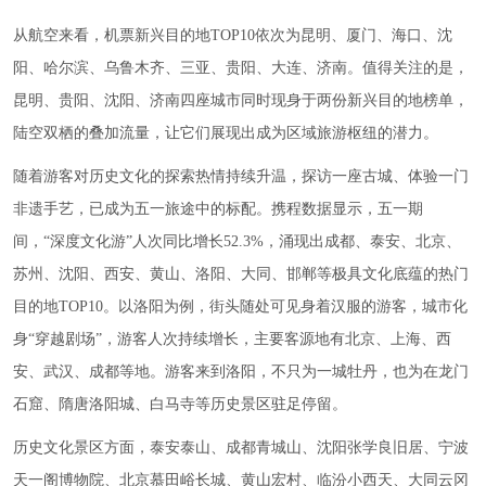
从航空来看，机票新兴目的地TOP10依次为昆明、厦门、海口、沈
阳、哈尔滨、乌鲁木齐、三亚、贵阳、大连、济南。值得关注的是，
昆明、贵阳、沈阳、济南四座城市同时现身于两份新兴目的地榜单，
陆空双栖的叠加流量，让它们展现出成为区域旅游枢纽的潜力。
随着游客对历史文化的探索热情持续升温，探访一座古城、体验一门
非遗手艺，已成为五一旅途中的标配。携程数据显示，五一期
间，“深度文化游”人次同比增长52.3%，涌现出成都、泰安、北京、
苏州、沈阳、西安、黄山、洛阳、大同、邯郸等极具文化底蕴的热门
目的地TOP10。以洛阳为例，街头随处可见身着汉服的游客，城市化
身“穿越剧场”，游客人次持续增长，主要客源地有北京、上海、西
安、武汉、成都等地。游客来到洛阳，不只为一城牡丹，也为在龙门
石窟、隋唐洛阳城、白马寺等历史景区驻足停留。
历史文化景区方面，泰安泰山、成都青城山、沈阳张学良旧居、宁波
天一阁博物院、北京慕田峪长城、黄山宏村、临汾小西天、大同云冈