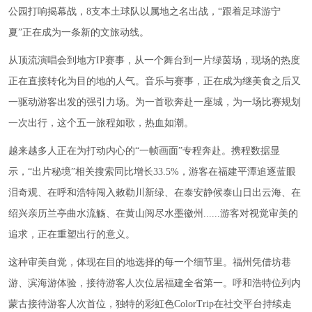
公园打响揭幕战，8支本土球队以属地之名出战，“跟着足球游宁
夏”正在成为一条新的文旅动线。
从顶流演唱会到地方IP赛事，从一个舞台到一片绿茵场，现场的热度
正在直接转化为目的地的人气。音乐与赛事，正在成为继美食之后又
一驱动游客出发的强引力场。为一首歌奔赴一座城，为一场比赛规划
一次出行，这个五一旅程如歌，热血如潮。
越来越多人正在为打动内心的“一帧画面”专程奔赴。携程数据显
示，“出片秘境”相关搜索同比增长33.5%，游客在福建平潭追逐蓝眼
泪奇观、在呼和浩特闯入敕勒川新绿、在泰安静候泰山日出云海、在
绍兴亲历兰亭曲水流觞、在黄山阅尽水墨徽州......游客对视觉审美的
追求，正在重塑出行的意义。
这种审美自觉，体现在目的地选择的每一个细节里。福州凭借坊巷
游、滨海游体验，接待游客人次位居福建全省第一。呼和浩特位列内
蒙古接待游客人次首位，独特的彩虹色ColorTrip在社交平台持续走