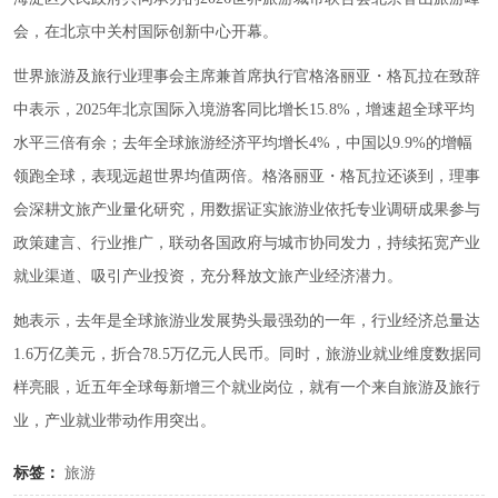
会，在北京中关村国际创新中心开幕。
世界旅游及旅行业理事会主席兼首席执行官格洛丽亚・格瓦拉在致辞
中表示，2025年北京国际入境游客同比增长15.8%，增速超全球平均
水平三倍有余；去年全球旅游经济平均增长4%，中国以9.9%的增幅
领跑全球，表现远超世界均值两倍。格洛丽亚・格瓦拉还谈到，理事
会深耕文旅产业量化研究，用数据证实旅游业依托专业调研成果参与
政策建言、行业推广，联动各国政府与城市协同发力，持续拓宽产业
就业渠道、吸引产业投资，充分释放文旅产业经济潜力。
她表示，去年是全球旅游业发展势头最强劲的一年，行业经济总量达
1.6万亿美元，折合78.5万亿元人民币。同时，旅游业就业维度数据同
样亮眼，近五年全球每新增三个就业岗位，就有一个来自旅游及旅行
业，产业就业带动作用突出。
标签：
旅游