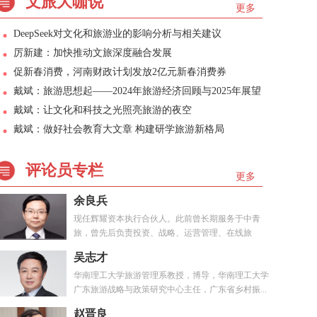
文旅大咖说
更多
DeepSeek对文化和旅游业的影响分析与相关建议
厉新建：加快推动文旅深度融合发展
促新春消费，河南财政计划发放2亿元新春消费券
戴斌：旅游思想起——2024年旅游经济回顾与2025年展望
戴斌：让文化和科技之光照亮旅游的夜空
戴斌：做好社会教育大文章 构建研学旅游新格局
评论员专栏
更多
余良兵
现任辉耀资本执行合伙人。此前曾长期服务于中青
旅，曾先后负责投资、战略、运营管理、在线旅
游、...
吴志才
华南理工大学旅游管理系教授，博导，华南理工大学
广东旅游战略与政策研究中心主任，广东省乡村振...
赵晋良