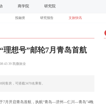
动
商学院
研究院
投融资
研究报告
文旅快讯
“理想号”邮轮7月青岛首航
08:43:39
凯撒旅业
358间客房，可搭载3470名乘客。
于7月开启青岛首航，执航“青岛—济州—仁川—青岛”4晚