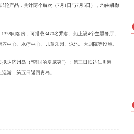
邮轮产品，共计两个航次（7月1日与7月5日），均由凯撒
甲板、1358间客房，可搭载3470名乘客。船上设4个主题餐厅、
及康养中心、水疗中心、儿童乐园、泳池、大剧院等设施。
抵达济州岛（“韩国的夏威夷”）；第三日抵达仁川港
上巡游；第五日返回青岛。