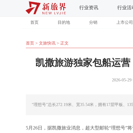
行业资讯
行业活
首页
目的地
分销
上市公司
首页
>
文旅快讯
> 正文
凯撒旅游独家包船运营 
2026-05-29 
“理想号”总长272.19米、宽35.54米，拥有17层甲板、1
5月26日，据
凯撒旅业
消息，
超大型邮轮“理想号”将