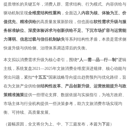
提质增长的关键五年，消费人群、需求结构、行为模式、内容供给与
驱动机制呈现
全维度结构性重构
，全面迈入
内容为核、体验为王、价
值优先、精准供给
的高质量发展新阶段，但也面临
软性需求升级与服
务标准缺位、深度体验诉求与创新供给不足、下沉市场扩容与运营能
力薄弱、信息过载与信任机制缺失
等系列结构性矛盾，本质是需求侧
快速升级与供给侧、治理体系调适滞后的失衡。
本文拟以消费需求升级为核心牵引，围绕
“人—需—品—行—制”
逻辑
主线，系统复盘2021—2025年文旅消费全维度演进规律、核心动能与
突出问题，紧扣
“十五五”
国家战略导向提出趋势预判与优化路径，旨
在为文旅产业供给侧
结构性改革、产品创新升级、运营效能提升与政
策精准施策
提供一些理论支撑、数据依据与实操指引，为地方政府、
市场主体与行业机构提供一些决策参考，助力文旅消费市场实现均
衡、可持续、高质量发展。
（篇幅原因，全文将分为上、中、下三篇发布，本篇为
下
篇）