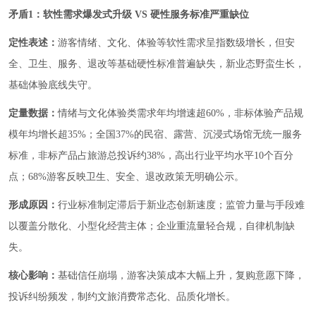
矛盾1：软性需求爆发式升级 VS 硬性服务标准严重缺位
定性表述：
游客情绪、文化、体验等软性需求呈指数级增长，但安
全、卫生、服务、退改等基础硬性标准普遍缺失，新业态野蛮生长，
基础体验底线失守。
定量数据：
情绪与文化体验类需求年均增速超60%，非标体验产品规
模年均增长超35%；全国37%的民宿、露营、沉浸式场馆无统一服务
标准，非标产品占旅游总投诉约38%，高出行业平均水平10个百分
点；68%游客反映卫生、安全、退改政策无明确公示。
形成原因：
行业标准制定滞后于新业态创新速度；监管力量与手段难
以覆盖分散化、小型化经营主体；企业重流量轻合规，自律机制缺
失。
核心影响：
基础信任崩塌，游客决策成本大幅上升，复购意愿下降，
投诉纠纷频发，制约文旅消费常态化、品质化增长。