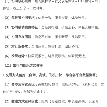
（1）协同核心链路：
短视频种草→社交攻略验证→OTA预订→线下
体验→线上分享→二次种草。
（2）各环节协同要求：
信息一致、服务衔接、体验连贯。
（3）协同成功案例特征：
全链路打通、价值互补、体验无缝衔接。
（4）协同存在问题：
信息不对称、服务断层、反馈滞后。
（5）对行业要求：
全域运营、数据打通、团队协同。
（6）发展趋势：
协同更紧密、链路更顺畅、体验更无缝。
（二）出行与组织方式变革
1.交通方式偏好（自驾、高铁、飞机占比，综合各平台数据测算）
（1）各交通方式占比：
自驾52%-58%、高铁约27%、飞机约12%、其
他约3%-9%，自驾为短途主力。
（2）交通方式选择因素：
距离（短途自驾、中长途高铁、长途飞