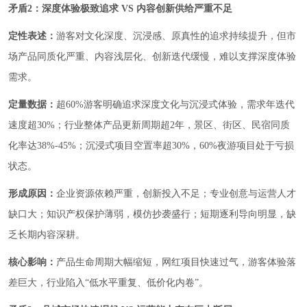
矛盾2：深度体验极致追求 VS 内容创新供给严重不足
定性表述：
游客对文化深度、沉浸感、原真性的追求持续提升，但市
场产品同质化严重、内容浅层化、创新迭代缓慢，难以支撑深度体验
需求。
定量数据：
超60%游客明确追求深度文化与沉浸式体验，需求年迭代
速度超30%；行业整体产品更新周期超2年，景区、街区、民宿同质
化率达38%-45%；沉浸式项目空置率超30%，60%夜游项目处于亏损
状态。
形成原因：
企业资源依赖严重，创新投入不足；专业创意与运营人才
缺口大；知识产权保护薄弱，模仿抄袭盛行；短期逐利导向明显，缺
乏长期内容深耕。
核心影响：
产品生命周期大幅缩短，网红项目快速过气，游客体验落
差巨大，行业陷入“低水平重复、低价化内卷”。