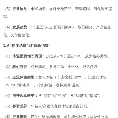
（5）行业适配：
丰富场景、设计小额产品、营造氛围、简化购买流
程。
（6）发展趋势：
“十五五”末占比预计超50%，场景细分、产品轻量
化、支付便捷化。
3.从“物质消费”到“体验消费”
（1）体验消费增长表现：
占比从28%升至超42%，成为核心类型。
（2）核心特征：
精神满足、参与互动、个性化、记忆点强。
（3）主流体验类型：
文化体验（非遗/文博/研学）、沉浸式体验
（VR/AR/剧本杀）、疗愈体验（森林康养/温泉）。
（4）消费观念转变：
从“拥有”到“经历”、从“功能”到“情绪”。
（5）客群差异：
年轻人/高收入客群体验消费占比高。
（6）行业影响：
产品供给结构调整、盈利模式转变（从硬件到内