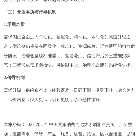
（三）矛盾本质与传导机制
1.矛盾本质
需求侧已全面进入个性化、圈层化、精神化、即时化的高速升级通
道；供给侧仍停留在同质化、标准化、资源依赖、运营薄弱的粗放供
给阶段；治理侧呈现标准滞后、监管滞后、信任滞后的三重拖曳状
态；三者形成需求跑得快、供给跟不上、治理拖后腿的系统性失衡。
2.传导机制
需求升级→供给跟不上→体验落差→口碑下滑→复购下降→增长乏力
→低价内卷→投入更低→创新更弱，形成恶性循环。
本章小结：
2021-2025年中国文旅消费的七大矛盾相互交织、层层叠
加，覆盖需求、供给、产品、服务、运营、治理、区域全维度，是制