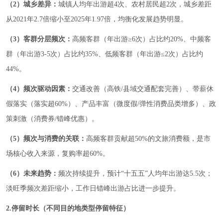
（2）城乡差异：
城镇人均年出游超4次、农村居民超2次，城乡差距
从2021年2.7倍缩小至2025年1.97倍，均衡化发展趋势明显。
（3）客群分层频次：
高频客群（年出游≥6次）占比约20%、中频客
群（年出游3-5次）占比约35%、低频客群（年出游≤2次）占比约
44%。
（4）频次驱动因素：
交通改善（高铁/县域交通配套完善）、带薪休
假落实（落实超60%）、产品丰富（微度假/弹性消费品类增多）、政
策刺激（消费券/错峰优惠）。
（5）频次与消费的关联：
高频客群贡献超50%的文旅消费额，是市
场核心收入来源，复购率超60%。
（6）未来趋势：
频次持续提升，预计“十五五”人均年出游达5.5次；
淡旺季频次差距缩小，工作日错峰出游占比进一步提升。
2.停留时长（不同目的地类型停留特征）