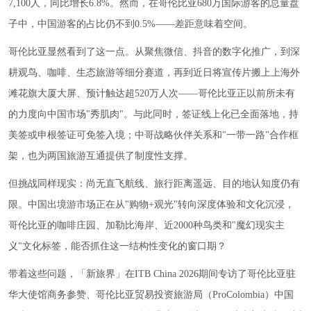
7,100人，同比增长6.8%。然而，在哥伦比亚680万国际游客的总量盘
子中，中国游客的占比仍不到0.5%——差距意味着空间。
哥伦比亚显然看到了这一点。从聚焦微信、抖音的数字化推广，到深
耕观鸟、咖啡、生态旅游等细分赛道，再到近日将宣传片搬上上海外
滩花旗大厦大屏、预计触达超520万人次——哥伦比亚正以前所未有
的力度向中国市场"秀肌肉"。与此同时，签证线上化已全面落地，持
美签或申根签证可免签入境；中哥战略伙伴关系和"一带一路"合作框
架，也为两国旅游互通提供了制度性支撑。
但挑战同样现实：尚无直飞航线、旅行距离遥远、目的地认知度仍有
限。中国出境游市场正在从"购物+观光"转向深度体验和文化沉浸，
哥伦比亚的咖啡庄园、加勒比海岸、近2000种鸟类和"魔幻现实主
义"文化标签，能否抓住这一结构性变化的窗口期？
带着这些问题，「新旅界」在ITB China 2026期间专访了哥伦比亚驻
华大使馆商务参赞、哥伦比亚贸易投资旅游局（ProColombia）中国