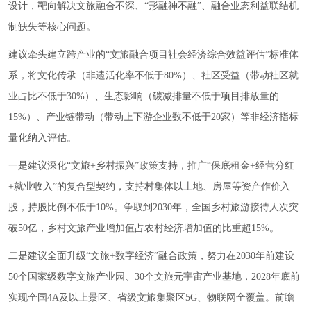
设计，靶向解决文旅融合不深、“形融神不融”、融合业态利益联结机
制缺失等核心问题。
建议牵头建立跨产业的“文旅融合项目社会经济综合效益评估”标准体
系，将文化传承（非遗活化率不低于80%）、社区受益（带动社区就
业占比不低于30%）、生态影响（碳减排量不低于项目排放量的
15%）、产业链带动（带动上下游企业数不低于20家）等非经济指标
量化纳入评估。
一是建议深化“文旅+乡村振兴”政策支持，推广“保底租金+经营分红
+就业收入”的复合型契约，支持村集体以土地、房屋等资产作价入
股，持股比例不低于10%。争取到2030年，全国乡村旅游接待人次突
破50亿，乡村文旅产业增加值占农村经济增加值的比重超15%。
二是建议全面升级“文旅+数字经济”融合政策，努力在2030年前建设
50个国家级数字文旅产业园、30个文旅元宇宙产业基地，2028年底前
实现全国4A及以上景区、省级文旅集聚区5G、物联网全覆盖。前瞻