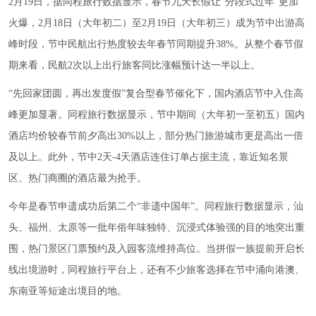
2月19日，据同程旅行数据显示，春节九天长假让“分段式过年”更加
火爆，2月18日（大年初二）至2月19日（大年初三）成为节中出游高
峰时段，节中民航出行热度较去年春节同期提升38%。从整个春节假
期来看，民航2次以上出行旅客同比涨幅预计达一半以上。
“先回家团圆，再出发度假”复合型春节催化下，国内酒店节中入住高
峰更加显著。同程旅行数据显示，节中期间（大年初一至初五）国内
酒店均价较春节前夕高出30%以上，部分热门旅游城市更是高出一倍
及以上。此外，节中2天-4天酒店连住订单占据主流，靠近知名景
区、热门商圈的酒店最为抢手。
今年是春节申遗成功后第二个“非遗中国年”。同程旅行数据显示，汕
头、福州、太原等一批年俗年味独特、沉浸式体验强的目的地突出重
围，热门景区门票预约及入园客流维持高位。当拼假一族提前开启长
线出境游时，同程旅行平台上，还有不少旅客选择在节中涌向港澳、
东南亚等短途出境目的地。