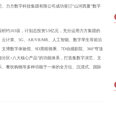
司、力方数字科技集团有限
公司成功签订
“
山河西夏
”
数字
面积约
103
亩，计划总投资5.9亿元，充分运用力方集团的
、云计算、
5G
、AR/VR/MR、人工智能、数字孪生等前沿
博数字体验馆、9D黑暗骑乘、7D动感影院、360°穹顶
能分区+八大核心产品”的功能体系，打造集数字演艺、文
乐、餐饮购物等多种功能于一体的全方位、沉浸式、国际