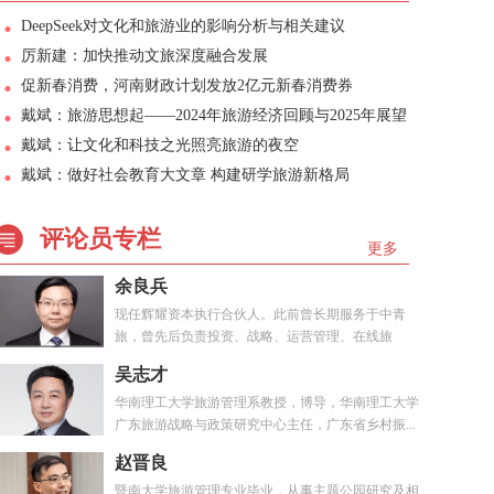
DeepSeek对文化和旅游业的影响分析与相关建议
厉新建：加快推动文旅深度融合发展
促新春消费，河南财政计划发放2亿元新春消费券
戴斌：旅游思想起——2024年旅游经济回顾与2025年展望
戴斌：让文化和科技之光照亮旅游的夜空
戴斌：做好社会教育大文章 构建研学旅游新格局
评论员专栏
更多
余良兵
现任辉耀资本执行合伙人。此前曾长期服务于中青
旅，曾先后负责投资、战略、运营管理、在线旅
游、...
吴志才
华南理工大学旅游管理系教授，博导，华南理工大学
广东旅游战略与政策研究中心主任，广东省乡村振...
赵晋良
暨南大学旅游管理专业毕业，从事主题公园研究及相