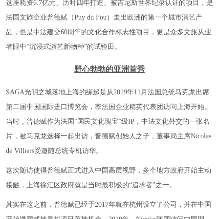
这座耗资6.7亿元、历时四年打造、被吉尼斯世界纪录认证的项目，是
法国文旅企业普德赋（Puy du Fou）走出欧洲的第一个城市演艺产
品，也是中法建交60周年的文化合作标志性项目，更是众多文旅从业
者眼中“沉浸式演艺新物种”的试验田。
野心勃勃的亚洲首秀
SAGA光明之城落地上海的缘起是从2019年11月法国总统马克龙出席
第二届中国国际进口博览会，率法国企业精英代表团访问上海开始。
当时，普德赋作为法国“国民文化瑰宝”级IP，中法文化外交的一张名
片，被马克龙选择一起出访，普德赋创始人之子，董事局主席Nicolas
de Villiers受邀随总统专机访华。
这次随访使得普德赋正式进入中国高层视野，多个地方政府开始主动
接触，上海徐汇区政府就是当时最积极的“追求者”之一。
其实在这之前，普德赋已经于2017年就在杭州设立了公司，并在中国