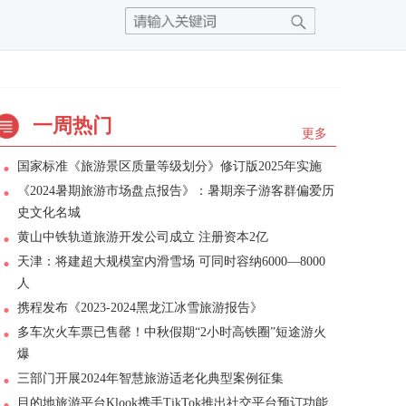
一周热门
更多
国家标准《旅游景区质量等级划分》修订版2025年实施
《2024暑期旅游市场盘点报告》：暑期亲子游客群偏爱历
史文化名城
黄山中铁轨道旅游开发公司成立 注册资本2亿
天津：将建超大规模室内滑雪场 可同时容纳6000—8000
人
携程发布《2023-2024黑龙江冰雪旅游报告》
多车次火车票已售罄！中秋假期“2小时高铁圈”短途游火
爆
三部门开展2024年智慧旅游适老化典型案例征集
目的地旅游平台Klook携手TikTok推出社交平台预订功能