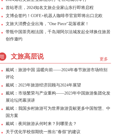
首站枣庄，2024知名文旅企业家山东行即将启程
文博会签约！COFE+机器人咖啡亭官宣即将出口北欧
文旅大消费企业出海，"One Piece"花落谁家！
带瓶中国茶亮相法国，千岛湖阿尔法城发起全球换住旅居
创作邀约
文旅高层说
更多
戴斌：旅游中国 温暖向前——2024年春节旅游市场特别
评论
戴斌：2023年旅游经济回顾与2024年展望
戴斌：市场繁荣与产业重构——2023年中国旅游集团化发
展论坛闭幕演讲
戴斌：我国乡村旅游可为世界旅游贡献更多中国智慧、中
国方案
戴斌：夜间旅游从何时来？到哪里去？
关于优化学校假期统一推出“春假”的建议