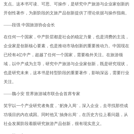
支点。这本书可读、可思、可操作，是研究中产旅游与企业家创新的
开创性著作，为新阶段的文旅产品创新提供了理论依据与操作指南。
——段强 中国旅游协会会长
在任何一个国家，中产阶层都是社会的稳定力量，也是消费的主流，
企业家是创新核心要素，也是推动市场创新的重要推动力。中国现在
已经有4亿中产，超越了任何一个国家，需要格外关注。在旅游领
域，以中产成为主导，研究中产旅游与企业家创新，既是研究现状，
也是研究未来，这本书是转型阶段的重要著作，影响深远，需要行业
关注。
——魏小安 世界旅游城市联合会首席专家
笑宇以一个产业研究者角度，‘躬身入局’，深入企业，去寻找那些成
功项目的内在成因。同时他又‘抽身出局’，在历史方位上看问题，从
社会发展阶段着眼研究旅游产品创新，很有现实意义。