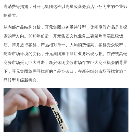
高消费等措施，对开元集团这样以高星级商务酒店业务为主的企业影
响很大。
从内部产品结构分析，开元集团业务亟待转型，休闲度假产品是其探
索的新方向。2010年前后，开元集团文旅业务主要聚焦高端星级饭
店、商务旅行客群，产品相对单一、人均消费偏高、客群受众较窄，
随着市场环境的变化，开元集团旗下酒店业务出现亏损。在传统高端
商务市场受到巨大冲击，新兴休闲度假市场存在巨大商业机会的背景
下，开元集团急需寻找新的产品突破口，在新兴细分市场寻找文旅产
品转型升级新机会。