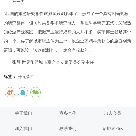
——
杜
一力
“我国的旅游研究相伴旅游实践40多年了，形成了一个具有相当规模
的研究群体，但同时具备学术研究能力，掌握科学研究范式，又能熟
知旅游产业实践，把握产业运行规律的人并不多，笑宇博士就是其中
的一个。要了解以市场主体为主导，以企业家精神为核心的旅游创新
逻辑，可以读一读这部新作，一定会有收获的。”
——
张辉 世界旅游城市联合会专家委员会副主任
标签：
开元森泊
关于我们
商务合作
加入会员
加入我们
联系我们
新旅界Plus