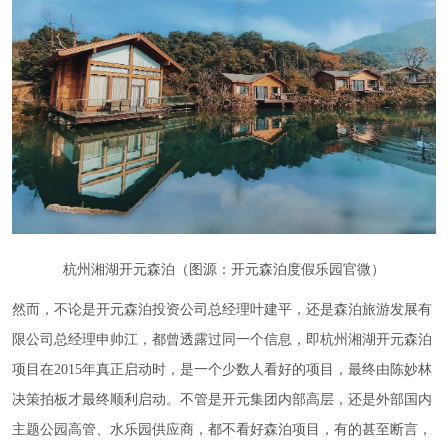
杭州湘湖开元森泊（图源：开元森泊度假乐园官微）
然而，不论是开元森泊投资公司总经理叶建平，还是森泊旅游发展有
限公司总经理申帅江，都曾透露过同一个信息，即杭州湘湖开元森泊
项目在2015年真正启动时，是一个少数人看好的项目，最终由陈妙林
决策拍板才最终顺利启动。不管是开元集团内部高层，还是外部国内
主题公园高管、水乐园供应商，都不看好森泊项目，有的甚至断言，