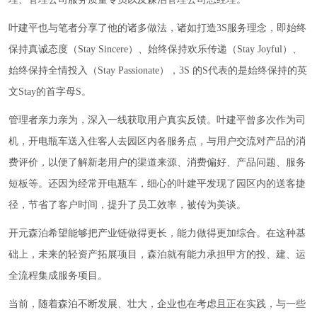
叶建平也与笔者分享了他的诸多做法，诸如打造3S服务理念，即始终
保持真诚态度（Stay Sincere）、始终保持欢乐传递（Stay Joyful）、
始终保持全情投入（Stay Passionate），3S 的S代表的是始终保持的英
文Stay的首字母S。
管理者亲力亲为，深入一线获取用户真实反馈。叶建平曾多次作为司
机，开电瓶车送入住客人去园区内各服务点，与用户交流对产品的消
费评价，以便了解新老用户的渠道来源、消费偏好、产品问题、服务
短板等。还因为经常开电瓶车，细心的叶建平发现了园区内的送客捷
径，节省了客户时间，提升了员工效率，被传为美谈。
开元森泊希望能够把产业链做得更长，能力做得更加综合。在这种基
础上，未来的轻资产拓展项目，森泊就有能力承担甲方的投、建、运
全流程集成服务项目。
当前，随着森泊不断发展、壮大，企业也在考虑且正在实践，与一些