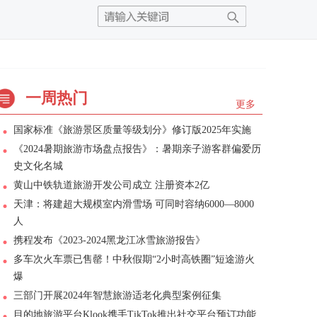
一周热门
更多
国家标准《旅游景区质量等级划分》修订版2025年实施
《2024暑期旅游市场盘点报告》：暑期亲子游客群偏爱历
史文化名城
黄山中铁轨道旅游开发公司成立 注册资本2亿
天津：将建超大规模室内滑雪场 可同时容纳6000—8000
人
携程发布《2023-2024黑龙江冰雪旅游报告》
多车次火车票已售罄！中秋假期“2小时高铁圈”短途游火
爆
三部门开展2024年智慧旅游适老化典型案例征集
目的地旅游平台Klook携手TikTok推出社交平台预订功能