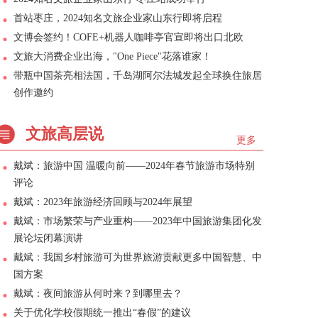
首站枣庄，2024知名文旅企业家山东行即将启程
文博会签约！COFE+机器人咖啡亭官宣即将出口北欧
文旅大消费企业出海，"One Piece"花落谁家！
带瓶中国茶亮相法国，千岛湖阿尔法城发起全球换住旅居
创作邀约
文旅高层说
更多
戴斌：旅游中国 温暖向前——2024年春节旅游市场特别
评论
戴斌：2023年旅游经济回顾与2024年展望
戴斌：市场繁荣与产业重构——2023年中国旅游集团化发
展论坛闭幕演讲
戴斌：我国乡村旅游可为世界旅游贡献更多中国智慧、中
国方案
戴斌：夜间旅游从何时来？到哪里去？
关于优化学校假期统一推出“春假”的建议