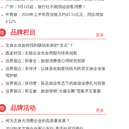
广州：9月1日起，旅行社不能强迫游客消费！
中青旅：2024年上半年营业收入约43.51亿元，同比增加
4.12%
品牌栏目
更多
文旅企业如何找到撬动未来的“支点”？
圆桌对话 | 文旅企业生命周期与传承创新
业界观点 | 田春生：旅游消费者心理研究初探
业界观点 | 宋洋洋：以体系化制度供给为民营文旅企业保
驾护航
业界观点 | 张功赞：延迟就业常态下的旅游业挣扎与煎熬
业界观点 | 郭玉敏：旅游营销“火爆出圈”需集齐五要素
品牌活动
更多
何为文旅大消费企业的高质量发展？
2024知名文旅企业家山东行·枣庄站成功举行