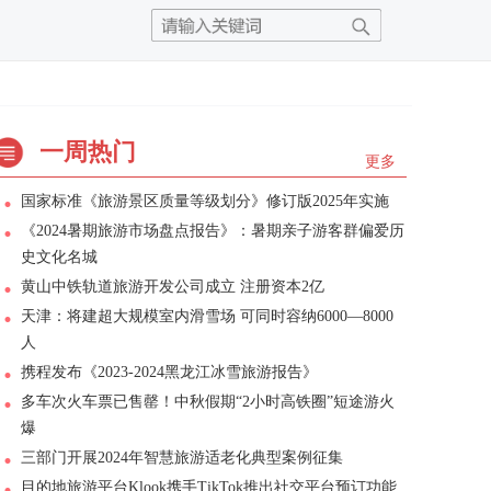
一周热门
更多
国家标准《旅游景区质量等级划分》修订版2025年实施
《2024暑期旅游市场盘点报告》：暑期亲子游客群偏爱历
史文化名城
黄山中铁轨道旅游开发公司成立 注册资本2亿
天津：将建超大规模室内滑雪场 可同时容纳6000—8000
人
携程发布《2023-2024黑龙江冰雪旅游报告》
多车次火车票已售罄！中秋假期“2小时高铁圈”短途游火
爆
三部门开展2024年智慧旅游适老化典型案例征集
目的地旅游平台Klook携手TikTok推出社交平台预订功能