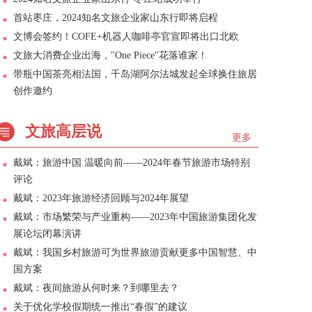
首站枣庄，2024知名文旅企业家山东行即将启程
文博会签约！COFE+机器人咖啡亭官宣即将出口北欧
文旅大消费企业出海，"One Piece"花落谁家！
带瓶中国茶亮相法国，千岛湖阿尔法城发起全球换住旅居
创作邀约
文旅高层说
更多
戴斌：旅游中国 温暖向前——2024年春节旅游市场特别
评论
戴斌：2023年旅游经济回顾与2024年展望
戴斌：市场繁荣与产业重构——2023年中国旅游集团化发
展论坛闭幕演讲
戴斌：我国乡村旅游可为世界旅游贡献更多中国智慧、中
国方案
戴斌：夜间旅游从何时来？到哪里去？
关于优化学校假期统一推出“春假”的建议