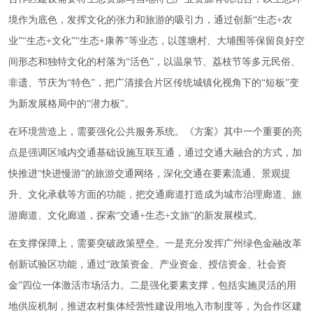
境作为底色，发挥文化的张力和旅游的吸引力，通过创新“生态+农
业”“生态+文化”“生态+康养”等业态，以莲塘村、大埔围等保留良好空
间形态和独特文化的村落为“活色”，以温泉节、荔枝节等多元民俗、
非遗、节庆为“特色”，把广清接合片区传统城镇化视角下的“短板”变
为新发展格局中的“潜力板”。
在环境营造上，需要强化公共服务系统。《方案》其中一个重要的亮
点是强调区域内交通基础设施互联互通，通过交通大融合的方式，加
快推进“快进慢游”的旅游交通网络，深化交通在要素流通、景观提
升、文化承载等方面的功能，把交通廊道打造成为城市治理廊道、旅
游廊道、文化廊道，探索“交通+生态+文旅”的新发展模式。
在支撑保障上，需要突破政策壁垒。一是充分发挥广州绿色金融改革
创新试验区功能，通过“政策资金、产业资金、授信资金、社会资
金”四位一体激活市场活力。二是强化要素支撑，包括实施灵活的用
地供应机制，推进农村集体经营性建设用地入市制度等，为合作区建