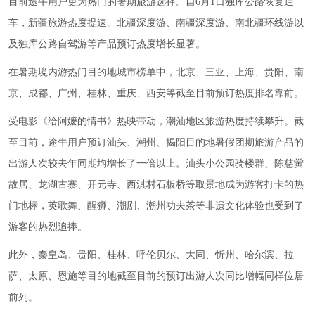
目前途牛用户更为热门的暑期旅游选择。自6月1日独库公路恢复通
车，新疆旅游热度提速。北疆深度游、南疆深度游、南北疆环线游以
及独库公路自驾游等产品预订热度增长显著。
在暑期境内游热门目的地城市榜单中，北京、三亚、上海、贵阳、南
京、成都、广州、桂林、重庆、西安等截至目前预订热度排名靠前。
受电影《给阿嬷的情书》热映带动，潮汕地区旅游热度持续攀升。截
至目前，途牛用户预订汕头、潮州、揭阳目的地暑假团期旅游产品的
出游人次较去年同期均增长了一倍以上。汕头小公园骑楼群、陈慈黉
故居、龙湖古寨、开元寺、西淇村石板桥等取景地成为游客打卡的热
门地标，英歌舞、醒狮、潮剧、潮州功夫茶等非遗文化体验也受到了
游客的热烈追捧。
此外，秦皇岛、贵阳、桂林、呼伦贝尔、大同、忻州、哈尔滨、拉
萨、太原、恩施等目的地截至目前的预订出游人次同比增幅同样位居
前列。