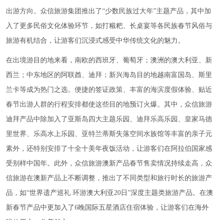
出游方向。众信旅游集团推出了“少数民族过大年”主题产品，其中加
入了更多民俗文化体验环节，如打糍粑、长桌宴等各民族春节风俗与
旅游有机结合，让游客们沉浸式感受中华传统文化的魅力。
在出境游目的地来看，南欧的西班牙、葡萄牙；澳洲的澳大利亚、新
西兰；中东地区的阿联酋、迪拜；新兴海岛目的地
越南富国岛
、斯里
兰卡等成为热门之选。便捷的签证政策、丰富的海滨度假体验、贴近
春节出游人群的行程安排都使这些目的地预订火爆。其中，众信旅游
迪拜产品中除加入了亚斯岛四大主题乐园、迪拜
乐高乐园
、皇家马德
里世界、乐高水上乐园、亚特兰蒂斯失落空间水族馆等丰富的亲子元
素外，还特别安排了十全十美年夜饭活动，让游客们在阿拉伯国家感
受别样中国年。此外，众信旅游澳新产品春节售卖情况持续走高，众
信旅游在澳新产品上不断调整，推出了不同类型和旅行时长的旅游产
品，如“世界遗产巡礼 环游澳大利亚20日”深度主题类旅游产品。在澳
新春节产品中更加入了6晚国际五星酒店住宿体验，让游客们在海外