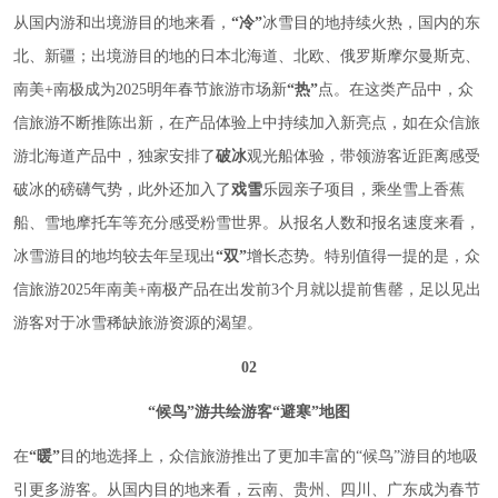
从国内游和出境游目的地来看，
“冷”
冰雪目的地持续火热，国内的东
北、新疆；出境游目的地的日本北海道、北欧、俄罗斯摩尔曼斯克、
南美+南极成为2025明年春节旅游市场新
“热”
点。在这类产品中，众
信旅游不断推陈出新，在产品体验上中持续加入新亮点，如在众信旅
游北海道产品中，独家安排了
破冰
观光船体验，带领游客近距离感受
破冰的磅礴气势，此外还加入了
戏雪
乐园亲子项目，乘坐雪上香蕉
船、雪地摩托车等充分感受粉雪世界。从报名人数和报名速度来看，
冰雪游目的地均较去年呈现出
“双”
增长态势。特别值得一提的是，众
信旅游2025年南美+南极产品在出发前3个月就以提前售罄，足以见出
游客对于冰雪稀缺旅游资源的渴望。
02
“候鸟”游共绘游客“避寒”地图
在
“暖”
目的地选择上，众信旅游推出了更加丰富的“候鸟”游目的地吸
引更多游客。从国内目的地来看，云南、贵州、四川、广东成为春节