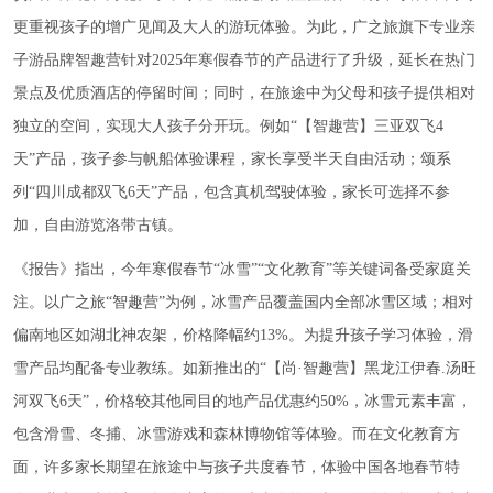
更重视孩子的增广见闻及大人的游玩体验。为此，广之旅旗下专业亲
子游品牌智趣营针对2025年寒假春节的产品进行了升级，延长在热门
景点及优质酒店的停留时间；同时，在旅途中为父母和孩子提供相对
独立的空间，实现大人孩子分开玩。例如“【智趣营】三亚双飞4
天”产品，孩子参与帆船体验课程，家长享受半天自由活动；颂系
列“四川成都双飞6天”产品，包含真机驾驶体验，家长可选择不参
加，自由游览洛带古镇。
《报告》指出，今年寒假春节“冰雪”“文化教育”等关键词备受家庭关
注。以广之旅“智趣营”为例，冰雪产品覆盖国内全部冰雪区域；相对
偏南地区如湖北神农架，价格降幅约13%。为提升孩子学习体验，滑
雪产品均配备专业教练。如新推出的“【尚·智趣营】黑龙江伊春.汤旺
河双飞6天”，价格较其他同目的地产品优惠约50%，冰雪元素丰富，
包含滑雪、冬捕、冰雪游戏和
森林博物馆
等体验。而在文化教育方
面，许多家长期望在旅途中与孩子共度春节，体验中国各地春节特