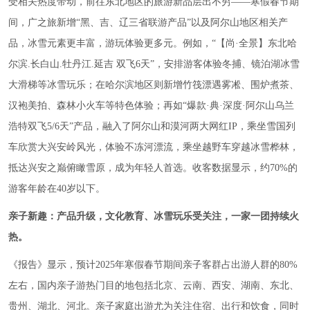
受相关热度带动，前往东北地区的旅游新品层出不穷——寒假春节期
间，广之旅新增“黑、吉、辽三省联游产品”以及阿尔山地区相关产
品，冰雪元素更丰富，游玩体验更多元。例如，“【尚·全景】东北哈
尔滨.长白山.牡丹江.延吉 双飞6天”，安排游客体验冬捕、镜泊湖冰雪
大滑梯等冰雪玩乐；在哈尔滨地区则新增竹筏漂遇雾凇、围炉煮茶、
汉袍美拍、森林小火车等特色体验；再如“爆款·典·深度·阿尔山乌兰
浩特双飞5/6天”产品，融入了阿尔山和漠河两大网红IP，乘坐雪国列
车欣赏大兴安岭风光，体验不冻河漂流，乘坐越野车穿越冰雪桦林，
抵达兴安之巅俯瞰雪原，成为年轻人首选。收客数据显示，约70%的
游客年龄在40岁以下。
亲子新趣：产品升级，文化教育、冰雪玩乐受关注，一家一团持续火
热。
《报告》显示，预计2025年寒假春节期间亲子客群占出游人群的80%
左右，国内亲子游热门目的地包括北京、云南、西安、湖南、东北、
贵州、湖北、河北。亲子家庭出游尤为关注住宿、出行和饮食，同时