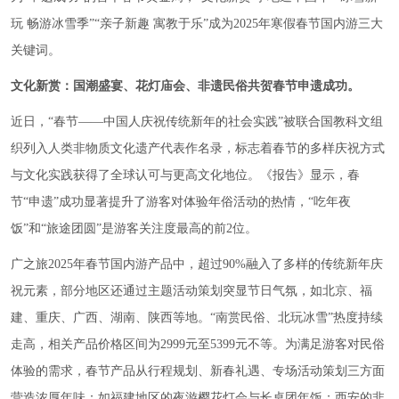
玩 畅游冰雪季”“亲子新趣 寓教于乐”成为2025年寒假春节国内游三大
关键词。
文化新赏：国潮盛宴、花灯庙会、非遗民俗共贺春节申遗成功。
近日，“春节——中国人庆祝传统新年的社会实践”被联合国教科文组
织列入人类非物质文化遗产代表作名录，标志着春节的多样庆祝方式
与文化实践获得了全球认可与更高文化地位。《报告》显示，春
节“申遗”成功显著提升了游客对体验年俗活动的热情，“吃年夜
饭”和“旅途团圆”是游客关注度最高的前2位。
广之旅2025年春节国内游产品中，超过90%融入了多样的传统新年庆
祝元素，部分地区还通过主题活动策划突显节日气氛，如北京、福
建、重庆、广西、湖南、陕西等地。“南赏民俗、北玩冰雪”热度持续
走高，相关产品价格区间为2999元至5399元不等。为满足游客对民俗
体验的需求，春节产品从行程规划、新春礼遇、专场活动策划三方面
营造浓厚年味：如福建地区的夜游樱花灯会与长桌团年饭；西安的非