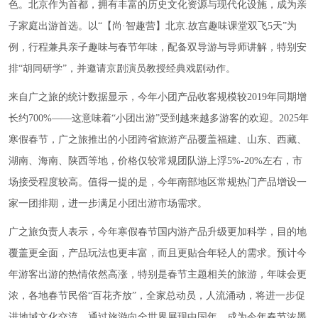
色。北京作为首都，拥有丰富的历史文化资源与现代化设施，成为亲
子家庭出游首选。以“【尚·智趣营】北京.故宫趣味课堂双飞5天”为
例，行程兼具亲子趣味与春节年味，配备双导游与导师讲解，特别安
排“胡同研学”，并邀请京剧演员教授经典戏剧动作。
来自广之旅的统计数据显示，今年小团产品收客规模较2019年同期增
长约700%——这意味着“小团出游”受到越来越多游客的欢迎。2025年
寒假春节，广之旅推出的小团跨省旅游产品覆盖福建、山东、西藏、
湖南、海南、陕西等地，价格仅较常规团队游上浮5%-20%左右，市
场接受程度较高。值得一提的是，今年南部地区常规热门产品增设一
家一团排期，进一步满足小团出游市场需求。
广之旅负责人表示，今年寒假春节国内游产品升级更加科学，目的地
覆盖更全面，产品玩法也更丰富，而且更贴合年轻人的需求。预计今
年游客出游的热情依然高涨，特别是春节主题相关的旅游，年味会更
浓，各地春节民俗“百花齐放”，全家总动员，人流涌动，将进一步促
进地域文化交流，通过旅游向全世界展现中国年，成为今年春节浓墨