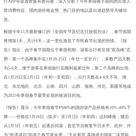
行APP等渠道收集有效问卷，深入分析了今年寒假春节期间的出游人
群消费特征、国内游价格走势、热门目的地以及出游趋势等关键信
息。
根据今年11月最新修订的《全国年节及纪念日放假办法》，春节假期
将增加1天，共计8天；这一变化激发了市民春节出游的热情。《报
告》指出，由于春节假期位于寒假初期，游客出行将呈现“双高峰”态
势：第一个高峰集中在1月20-25日（年廿一至廿六），多数产品天数
为5-6天，便于游客在寒假旅行后顺利返家过年；第二个高峰则出现
在1月29日至2月1日（年初一至初四），出行天数在4-8天不等。湖
北、东北地区、北京、云南、四川、山西、海南、河北、新疆等地成
为2025年寒假春节最受欢迎的旅游目的地。
《报告》显示，今年寒假春节约80%的国内游产品价格有10%-40%下
降——价格在1月28日（除夕）至2月2日（年初四）达到峰值，随后
从2月3日（年初五）起逐步回落，直至节后恢复平日水平。此外，作
为“申遗成功”的首个春节黄金周，“文化新赏 享地道中国年”“冰雪新