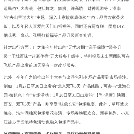
遗民俗社火表演，包括舞龙、舞狮、踩高跷、财神巡游等；湖南
的“去山里过大年”主题，深入土家族家庭体验年俗，品尝农家柴火
饭；以及年轻人喜爱的天门山祈福等。同时还有写春联、团扇DIY、
烟花秀、窗花、孔明灯祈福等产品升级新春礼遇。
针对出行方面，广之旅今年推出的“无忧改期”“亲子保障”“装备升
级”“千城百味”“超豪住宿”五大服务升级中，特别提及未出票团队可在
飞机产品出发前10天享有一次改期服务。
此外，今年广之旅推出的十大春节出游包列/包场产品受到市场关注。
例如，1月27日至30日出发的“北京双飞5天”产品线路，可参与“北海公
园·御苑兆丰年”专场活动；1月28日至31日出发的“【尚·深度】陕西、
西安、双飞5天”产品，则享受“味鼎长安”包场晚宴。此外，草坪篝火
晚会、浩坤湖独家包场烟花会演、专场春晚联欢会、新春包列、小东
江徒步等当地特色活动也融入包场产品中。