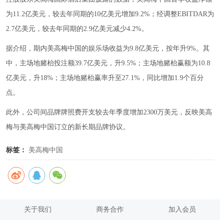
为11.2亿美元，较去年同期的10亿美元增加9.2%；经调整EBITDAR为
2.7亿美元，较去年同期的2.9亿美元减少4.2%。
据介绍，期内美高梅中国的娱乐场收益为9.8亿美元，按年升9%。其
中，主场地赌枱投注额39.7亿美元，升9.5%；主场地赌枱赢额为10.8
亿美元，升18%；主场地赌枱赢率升至27.1%，同比增加1.9个百分
点。
此外，公司间品牌牌照费开支较去年季度增加2300万美元，反映美高
梅与美高梅中国订立的新长期品牌协议。
标签：
美高梅中国
关于我们
商务合作
加入会员