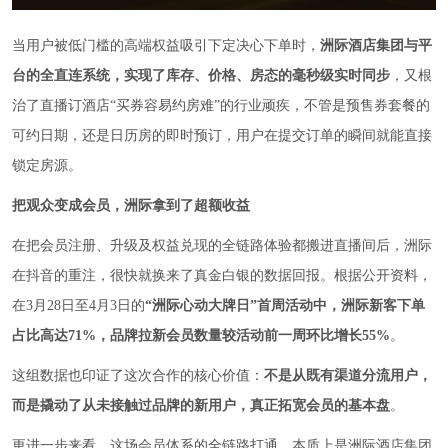
当用户被低门槛的高端权益吸引下定决心下单时，
洲际酒店集团与平
台的全直连系统，实现了库存、价格、房态的毫秒级实时同步
，又根
治了直播订酒店“买券容易约房难”的行业顽疾，不管是预售券套餐的
可约日期，还是日历房的即时预订，用户在提交订单的瞬间就能直接
锁定房源。
把观众变成会员，洲际拿到了超额收益
在把会员注册、升级及权益兑现的全链路体验都搬进直播间后，洲际
在抖音的重注，很快就换来了真金白银的数据回报。根据公开资料，
在3月28日至4月3日的
“洲际心动大牌日”首周活动中，洲际新客下单
占比高达71%，品牌拉新会员数量较活动前一周环比增长55%
。
这组数据也印证了这次合作的核心价值：
不是从既有渠道分流用户，
而是撬动了从未接触过品牌的新用户，真正拓宽会员的基本盘
。
更进一步来看，这场会员体系的全链路打通，本质上是洲际酒店集团