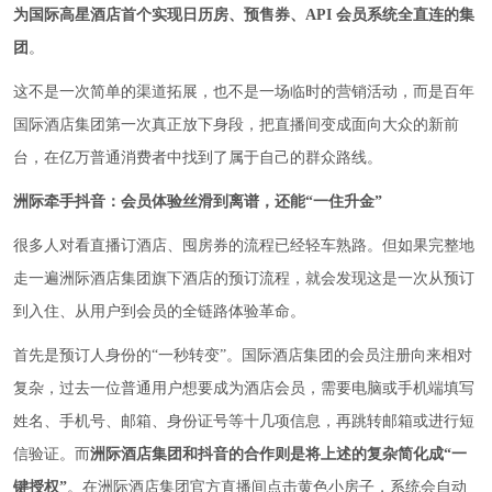
为国际高星酒店首个实现日历房、预售券、API 会员系统全直连的集
团
。
这不是一次简单的渠道拓展，也不是一场临时的营销活动，而是百年
国际酒店集团第一次真正放下身段，把直播间变成面向大众的新前
台，在亿万普通消费者中找到了属于自己的群众路线。
洲际牵手抖音：会员体验丝滑到离谱，还能“一住升金”
很多人对看直播订酒店、囤房券的流程已经轻车熟路。但如果完整地
走一遍洲际酒店集团旗下酒店的预订流程，就会发现这是一次从预订
到入住、从用户到会员的全链路体验革命。
首先是预订人身份的“一秒转变”。国际酒店集团的会员注册向来相对
复杂，过去一位普通用户想要成为酒店会员，需要电脑或手机端填写
姓名、手机号、邮箱、身份证号等十几项信息，再跳转邮箱或进行短
信验证。而
洲际酒店集团和抖音的合作则是将上述的复杂简化成“一
键授权”
。在洲际酒店集团官方直播间点击黄色小房子，系统会自动