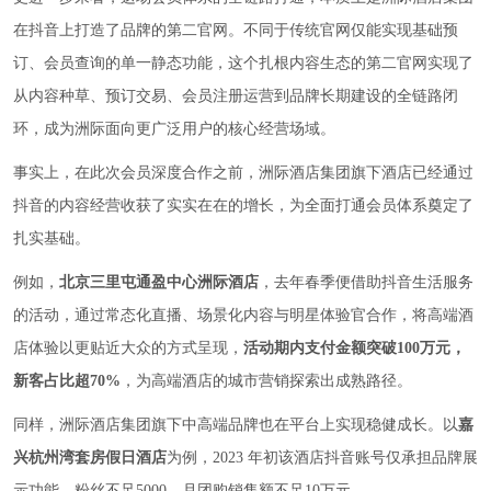
在抖音上打造了品牌的第二官网。不同于传统官网仅能实现基础预
订、会员查询的单一静态功能，这个扎根内容生态的第二官网实现了
从内容种草、预订交易、会员注册运营到品牌长期建设的全链路闭
环，成为洲际面向更广泛用户的核心经营场域。
事实上，在此次会员深度合作之前，洲际酒店集团旗下酒店已经通过
抖音的内容经营收获了实实在在的增长，为全面打通会员体系奠定了
扎实基础。
例如，
北京三里屯通盈中心洲际酒店
，去年春季便借助抖音生活服务
的活动，通过常态化直播、场景化内容与明星体验官合作，将高端酒
店体验以更贴近大众的方式呈现，
活动期内支付金额突破100万元，
新客占比超70%
，为高端酒店的城市营销探索出成熟路径。
同样，洲际酒店集团旗下中高端品牌也在平台上实现稳健成长。以
嘉
兴杭州湾套房假日酒店
为例，2023 年初该酒店抖音账号仅承担品牌展
示功能，粉丝不足5000，月团购销售额不足10万元。