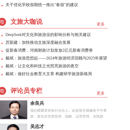
关于优化学校假期统一推出“春假”的建议
文旅大咖说
更多
DeepSeek对文化和旅游业的影响分析与相关建议
厉新建：加快推动文旅深度融合发展
促新春消费，河南财政计划发放2亿元新春消费券
戴斌：旅游思想起——2024年旅游经济回顾与2025年展望
戴斌：让文化和科技之光照亮旅游的夜空
戴斌：做好社会教育大文章 构建研学旅游新格局
评论员专栏
更多
余良兵
现任辉耀资本执行合伙人。此前曾长期服务于中青
旅，曾先后负责投资、战略、运营管理、在线旅
游、...
吴志才