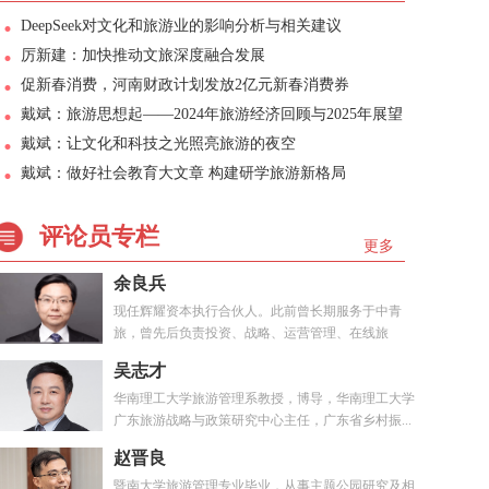
DeepSeek对文化和旅游业的影响分析与相关建议
厉新建：加快推动文旅深度融合发展
促新春消费，河南财政计划发放2亿元新春消费券
戴斌：旅游思想起——2024年旅游经济回顾与2025年展望
戴斌：让文化和科技之光照亮旅游的夜空
戴斌：做好社会教育大文章 构建研学旅游新格局
评论员专栏
更多
余良兵
现任辉耀资本执行合伙人。此前曾长期服务于中青
旅，曾先后负责投资、战略、运营管理、在线旅
游、...
吴志才
华南理工大学旅游管理系教授，博导，华南理工大学
广东旅游战略与政策研究中心主任，广东省乡村振...
赵晋良
暨南大学旅游管理专业毕业，从事主题公园研究及相