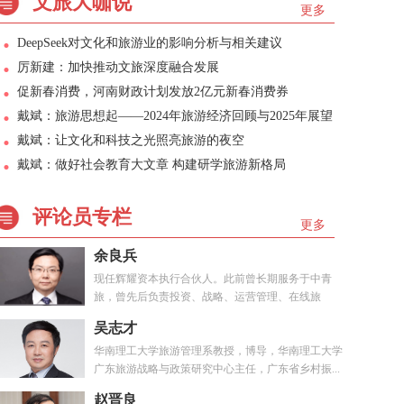
文旅大咖说
更多
DeepSeek对文化和旅游业的影响分析与相关建议
厉新建：加快推动文旅深度融合发展
促新春消费，河南财政计划发放2亿元新春消费券
戴斌：旅游思想起——2024年旅游经济回顾与2025年展望
戴斌：让文化和科技之光照亮旅游的夜空
戴斌：做好社会教育大文章 构建研学旅游新格局
评论员专栏
更多
余良兵
现任辉耀资本执行合伙人。此前曾长期服务于中青
旅，曾先后负责投资、战略、运营管理、在线旅
游、...
吴志才
华南理工大学旅游管理系教授，博导，华南理工大学
广东旅游战略与政策研究中心主任，广东省乡村振...
赵晋良