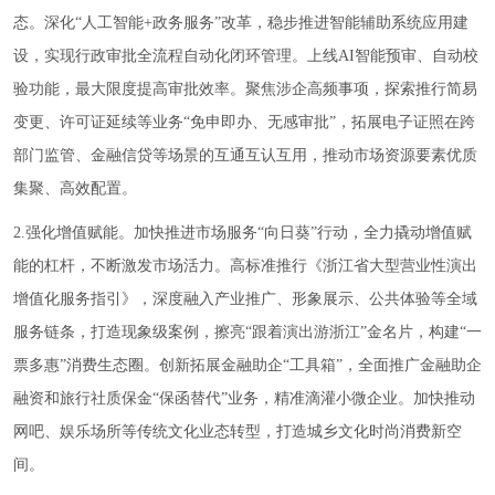
态。深化“人工智能+政务服务”改革，稳步推进智能辅助系统应用建
设，实现行政审批全流程自动化闭环管理。上线AI智能预审、自动校
验功能，最大限度提高审批效率。聚焦涉企高频事项，探索推行简易
变更、许可证延续等业务“免申即办、无感审批”，拓展电子证照在跨
部门监管、金融信贷等场景的互通互认互用，推动市场资源要素优质
集聚、高效配置。
2.强化增值赋能。加快推进市场服务“向日葵”行动，全力撬动增值赋
能的杠杆，不断激发市场活力。高标准推行《浙江省大型营业性演出
增值化服务指引》，深度融入产业推广、形象展示、公共体验等全域
服务链条，打造现象级案例，擦亮“跟着演出游浙江”金名片，构建“一
票多惠”消费生态圈。创新拓展金融助企“工具箱”，全面推广金融助企
融资和旅行社质保金“保函替代”业务，精准滴灌小微企业。加快推动
网吧、娱乐场所等传统文化业态转型，打造城乡文化时尚消费新空
间。