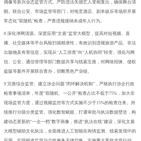
偶像等新兴业态监管方式。严防违法失德艺人变相复出，确保舞台清
朗。联合公安、市场监管等部门，对电竞酒店、剧本娱乐等场所开展
常态化“双随机”检查，严查违规接纳未成年人行为。
8.深化净网清源。深度应用“文盾”监管大模型，提高对短视频、直
播、社交媒体等平台风险扫描精准性，有效识别违规旅游产品、非法
出版物及有害信息，实现从“人工排查”向“人机协同”转变。强化与网
信、公安、通信管理等部门数据共享与线索互推，对网络招徕、侵权
盗版等案件开展联合查办，切断黑色产业链。
9.完善综合监管。建立涉企问题“闭环解决机制”，严格执行涉企行政
检查事项清单，年度“双随机、一公开”检查占比不低于75%，加大非
现场监管力度，通过视频监控等方式实施不少于15%的检查任务。持
续推行分级分类监管。强化数智赋能，打通审批与执法数据壁垒，构
建动态更新的“一企一档”数字画像，推进“执法在线”建设，深化文盾
大模型辅助文化执法，全面推进人工智能在舆情监测、线索发现中的
应用，实现精准监管与个性服务无缝切换。实施重大案件攻坚行动，