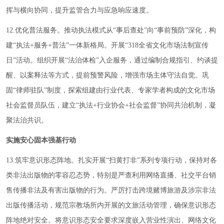
挥与横向协同，提升监管合力与应急响应速度。
12.优化普法服务。推动执法模式从“事后查处”向“事前预防”深化，构
建“执法+服务+普法”一体新格局。开展“318全省文化市场法制宣传
日”活动。组织开展“法治体检”入企服务，通过编制合规指引、约谈提
醒、以案释法等方式，提前预警风险，增强市场主体守法自觉。巩
固“律师驻队”制度，探索组建由行业代表、专家学者构成的文化市场
社会监督员队伍，建立“执法+行业协会+社会监督”协同共治机制，凝
聚法治共识。
实施安心固本强基行动
13.筑牢意识形态阵地。扎实开展“扫黄打非”系列专项行动，保持对各
类非法出版物的零容忍态势，特别是严查利用网络直播、社交平台销
售传播非法及有害出版物的行为。严厉打击跨境赌博旅游及涉宗非法
出版传播活动，规范宗教场所内开展的文旅活动管理，确保意识形态
阵地绝对安全。将意识形态安全要求深度嵌入营业性演出、网络文化