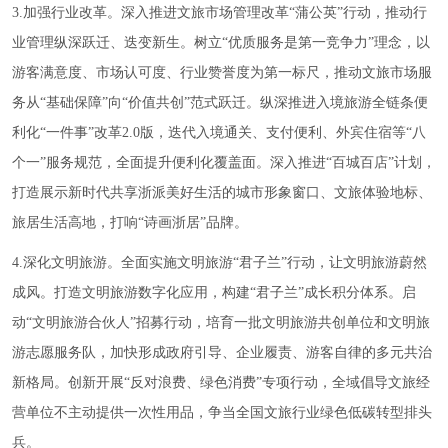
3.加强行业改革。深入推进文旅市场管理改革“蒲公英”行动，推动行
业管理纵深跃迁、迭变新生。树立“优质服务是第一竞争力”理念，以
游客满意度、市场认可度、行业赞誉度为第一标尺，推动文旅市场服
务从“基础保障”向“价值共创”范式跃迁。纵深推进入境旅游全链条便
利化“一件事”改革2.0版，迭代入境通关、支付便利、外宾住宿等“八
个一”服务规范，全面提升便利化覆盖面。深入推进“百城百店”计划，
打造展示新时代共享浙派美好生活的城市形象窗口、文旅体验地标、
旅居生活高地，打响“诗画浙居”品牌。
4.深化文明旅游。全面实施文明旅游“君子兰”行动，让文明旅游蔚然
成风。打造文明旅游数字化应用，构建“君子兰”成长积分体系。启
动“文明旅游合伙人”招募行动，培育一批文明旅游共创单位和文明旅
游志愿服务队，加快形成政府引导、企业履责、游客自律的多元共治
新格局。创新开展“反对浪费、绿色消费”专项行动，全域倡导文旅经
营单位不主动提供一次性用品，争当全国文旅行业绿色低碳转型排头
兵。