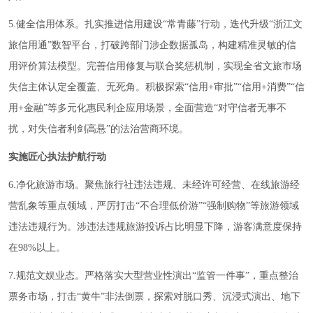
5.健全信用体系。扎实推进信用建设“常青藤”行动，迭代升级“浙江文
旅信用通”数智平台，打破跨部门涉企数据孤岛，构建精准灵敏的信
用评价算法模型。完善信用修复与联合奖惩机制，实现全省文旅市场
失信主体认定全覆盖、无死角。积极探索“信用+审批”“信用+消费”“信
用+金融”等多元化惠民利企应用场景，全面营造“对守信者无事不
扰，对失信者利剑高悬”的法治营商环境。
实施匠心执法护航行动
6.净化旅游市场。聚焦旅行社违法违规、未经许可经营、在线旅游经
营乱象等重点领域，严厉打击“不合理低价游”“强制购物”等旅游领域
违法违规行为。涉违法违规旅游投诉占比明显下降，游客满意度保持
在98%以上。
7.规范文娱业态。严格落实大型营业性演出“监管一件事”，重点整治
票务市场，打击“黄牛”非法倒票，探索对脱口秀、沉浸式演出、地下