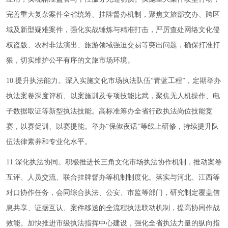
完善重大复杂案件全省统筹、挂牌督办机制，聚焦文旅部交办、跨区
域及新型疑难案件，强化实战锤炼与精准打击，严厉查处网络文化侵
权盗版、农村非法演出、旅游领域强迫交易等突出问题，确保打准打
狠，切实维护公平有序的文旅市场环境。
10.提升执法能力。深入实施文化市场执法队伍“青蓝工程”，定期举办
执法案卷深度评析、以案施训及专项技能比武，聚焦无人机操作、电
子数据取证等新型执法技能。高标准筹办全省行政执法岗位技能竞
赛，以赛促训、以赛提能。举办“保俶夜话”等线上研修，持续提升队
伍法律素养和专业化水平。
11.深化执法协同。积极推进长三角文化市场执法协作机制，推动案卷
互评、人员交流、联合挂牌督办等机制制度化。落实与河北、江西等
对口协作任务，会同综合执法、公安、市监等部门，研究制定覆盖信
息共享、证据互认、案件移送的全流程执法联动机制，提高协同作战
效能。加快推进市级执法指挥中心建设，强化全省执法力量的纵向指