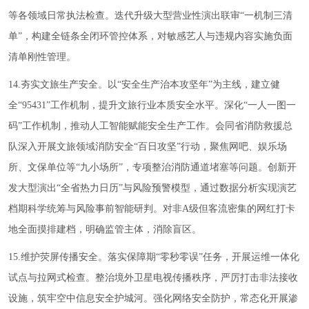
等各领域日常执法检查。迭代升级大型营业性演出联审“一机制三清
单”，构建全链条全闭环管控体系，对敏感艺人与违规内容实施负面
清单刚性管理。
14.夯实文旅生产安全。以“安全生产治本攻坚年”为主线，建立健
全“95431”工作机制，提升文旅行业本质安全水平。深化“一人一图一
码”工作机制，推动人工智能赋能安全生产工作。会同省消防救援总
队深入开展文旅领域消防安全“百日攻坚”行动，聚焦网吧、娱乐场
所、文保单位等“九小场所”，专项整治消防通道堵塞等问题。创新开
发大型演出“全省热力日历”与风险预警模型，通过数据分析实现演艺
档期科学统筹与风险事前智能研判。对非A级但客流密集的网红打卡
地全面摸排建档，明确监管主体，消除盲区。
15.维护荧屏传播安全。落实保障期“零秒零误”任务，开展运维一体化
试点与拉网式检查。整治境外卫星电视传播秩序，严厉打击非法接收
设施，筑牢空中信息安全护城河。强化网络安全防护，常态化开展渗