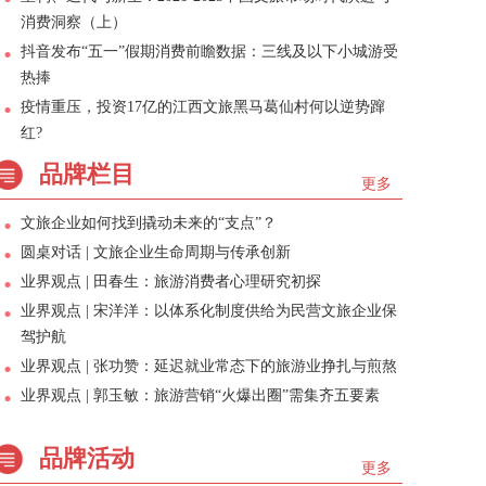
消费洞察（上）
抖音发布“五一”假期消费前瞻数据：三线及以下小城游受
热捧
疫情重压，投资17亿的江西文旅黑马葛仙村何以逆势蹿
红?
品牌栏目
更多
文旅企业如何找到撬动未来的“支点”？
圆桌对话 | 文旅企业生命周期与传承创新
业界观点 | 田春生：旅游消费者心理研究初探
业界观点 | 宋洋洋：以体系化制度供给为民营文旅企业保
驾护航
业界观点 | 张功赞：延迟就业常态下的旅游业挣扎与煎熬
业界观点 | 郭玉敏：旅游营销“火爆出圈”需集齐五要素
品牌活动
更多