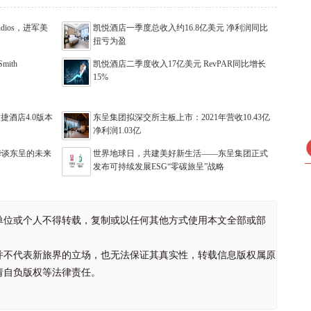
dios，进军美
凯悦酒店一季度总收入约16.8亿美元 净利润同比
扭亏为盈
ith
凯悦酒店二季度收入17亿美元 RevPAR同比增长
15%
捷酒店4.0版本
东呈集团拟深交所主板上市：2021年营收10.43亿
净利润1.03亿
华谈东呈的未来
世界地球日，共建美好新生活——东呈集团正式
发布可持续发展ESG“零碳旅呈”战略
单位或个人不得转载，复制或以任何其他方式使用本文全部或部
并不代表新旅界的立场，也无法保证其真实性，转载信息版权属原
请自负版权等法律责任。