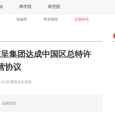
动
商学院
研究院
投融资
研究报告
文旅快讯
东呈集团达成中国区总特许
营协议
:29:58
凯悦业主资讯
t）品牌酒店