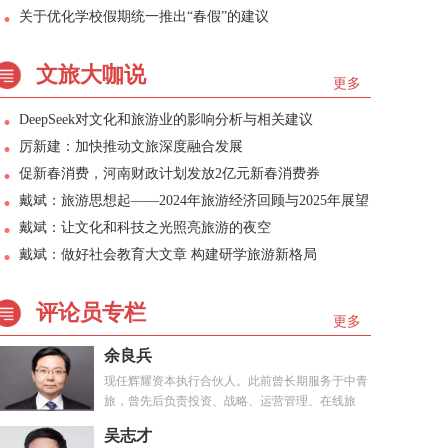
关于优化学校假期统一推出“春假”的建议
文旅大咖说
更多
DeepSeek对文化和旅游业的影响分析与相关建议
厉新建：加快推动文旅深度融合发展
促新春消费，河南财政计划发放2亿元新春消费券
戴斌：旅游思想起——2024年旅游经济回顾与2025年展望
戴斌：让文化和科技之光照亮旅游的夜空
戴斌：做好社会教育大文章 构建研学旅游新格局
评论员专栏
更多
余良兵
现任辉耀资本执行合伙人。此前曾长期服务于中青
旅，曾先后负责投资、战略、运营管理、在线旅
游、...
吴志才